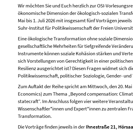
Wir möchten Sie und Euch herzlich zur OSI-Vorlesungsr
ökonomische Dimension der ökologisch-sozialen Transfo
Mai bis 1. Juli 2026 mit insgesamt fünf Vorträgen jeweil
Suhr-Institut für Politikwissenschaft der Freien Universit
Eine ökologische Transformation ohne soziale Dimension
gesellschaftliche Mehrheiten für tiefgreifende Verände
Instrumente können soziale Kohäsion stärken und Verte
sich Vorstellungen von Gerechtigkeit in einer politische
Resilienz ausgerichtet ist? Diesen Fragen widmet sich d
Politikwissenschaft, politischer Soziologie, Gender- un
Zum Auftakt der Reihe spricht am Mittwoch, den 20. Ma
Economics) zum Thema „Beyond compensation: Climate p
statecraft“. Im Anschluss folgen vier weitere Veransta
Wissenschaftler*innen und Expert*innen zu zentralen Fr
Transformation.
Die Vorträge finden jeweils in der
Ihnestraße 21, Hörsaa