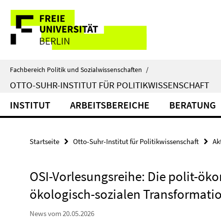
Springe
Service-
direkt
zu
Navigation
Inhalt
Fachbereich Politik und Sozialwissenschaften
/
OTTO-SUHR-INSTITUT FÜR POLITIKWISSENSCHAFT
INSTITUT
ARBEITSBEREICHE
BERATUNG
Startseite
Otto-Suhr-Institut für Politikwissenschaft
Ak
OSI-Vorlesungsreihe: Die polit-ö
ökologisch-sozialen Transformati
News vom 20.05.2026