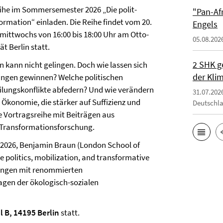
eihe im Sommersemester 2026 „Die polit-
"Pan-Af
rmation“ einladen. Die Reihe findet vom 20.
Engels
s mittwochs von 16:00 bis 18:00 Uhr am Otto-
05.08.202
ät Berlin statt.
2 SHK g
 kann nicht gelingen. Doch wie lassen sich
der Klim
rungen gewinnen? Welche politischen
ilungskonflikte abfedern? Und wie verändern
31.07.202
n Ökonomie, die stärker auf Suffizienz und
Deutschl
ie Vortragsreihe mit Beiträgen aus
d Transformationsforschung.
i 2026, Benjamin Braun (London School of
olitics, mobilization, and transformative
ltungen mit renommierten
agen der ökologisch-sozialen
l B, 14195 Berlin
statt.