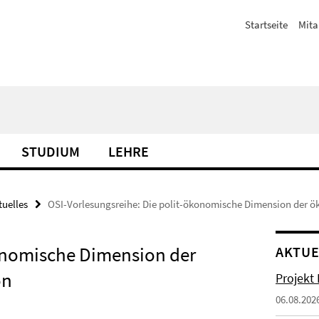
Startseite
Mita
STUDIUM
LEHRE
tuelles
OSI-Vorlesungsreihe: Die polit-ökonomische Dimension der ö
konomische Dimension der
AKTUE
on
Projekt
06.08.202