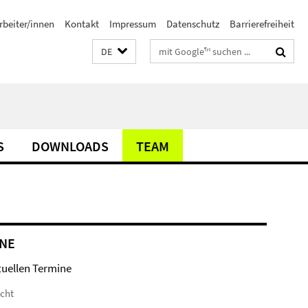
rbeiter/innen
Kontakt
Impressum
Datenschutz
Barrierefreiheit
Suchbegriffe
DE
S
DOWNLOADS
TEAM
NE
tuellen Termine
icht