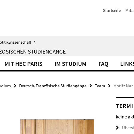
Startseite
Mita
olitikwissenschaft
/
NZÖSISCHEN STUDIENGÄNGE
MIT HEC PARIS
IM STUDIUM
FAQ
LINK
udium
Deutsch-Französische Studiengänge
Team
Moritz Nar
TERMI
keine ak
Übers