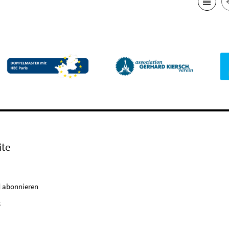
ite
 abonnieren
k