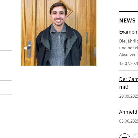
NEWS
Examensf
Die jährl
und bot e
Absolvent
13.07.202
Der Cam
mit!
20.09.202
Anmeldu
03.06.202