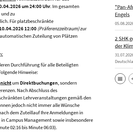
0.04.2026 um 24:00 Uhr
. Im gesamten
"Pan-Af
 und zu
Engels
ich. Für platzbeschränkte
05.08.202
 10.04.2026 12:00
(Präferenzzeitraum)
zur
 automatischen Zuteilung von Plätzen
2 SHK g
der Klim
n:
31.07.202
Deutschl
ren Durchführung für alle Beteiligten
 folgende Hinweise:
h
nicht
um
Direktbuchungen
, sondern
erenzen. Nach Abschluss des
beschränkten Lehrveranstaltungen gemäß den
önnen jedoch nicht immer alle Wünsche
 nach dem Zuteillauf Ihre Anmeldungen in
 in Campus Management sowie insbesondere
nute 02:16 bis Minute 06:03).