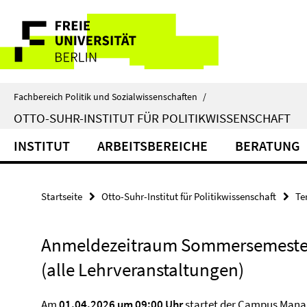
Springe
Service-
direkt
zu
Navigation
Inhalt
Fachbereich Politik und Sozialwissenschaften
/
OTTO-SUHR-INSTITUT FÜR POLITIKWISSENSCHAFT
INSTITUT
ARBEITSBEREICHE
BERATUNG
Startseite
Otto-Suhr-Institut für Politikwissenschaft
Te
Anmeldezeitraum Sommersemeste
(alle Lehrveranstaltungen)
Am
01.04.2026 um 09:00 Uhr
startet der
Campus Mana