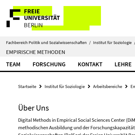
Springe
Service-
direkt
zu
Navigation
Inhalt
Fachbereich Politik und Sozialwissenschaften
/
Institut für Soziologie
EMPIRISCHE METHODEN
TEAM
FORSCHUNG
KONTAKT
LEHRE
Startseite
Institut für Soziologie
Arbeitsbereiche
Em
Über Uns
Digital Methods in Empirical Social Sciences Center (DiME
methodischen Ausbildung und der Forschungskapazitäten