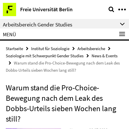
Springe
Service-
Freie Universität Berlin
direkt
Navigation
zu
Arbeitsbereich Gender Studies
Inhalt
MENÜ
Startseite
Institut für Soziologie
Arbeitsbereiche
Soziologie mit Schwerpunkt Gender Studies
News & Events
Warum stand die Pro-Choice-Bewegung nach dem Leak des
Dobbs-Urteils sieben Wochen lang still?
Warum stand die Pro-Choice-
Bewegung nach dem Leak des
Dobbs-Urteils sieben Wochen lang
still?