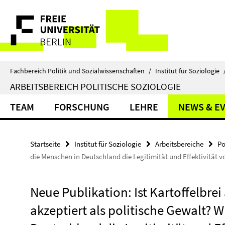
Springe
Service-
direkt
zu
Navigation
Inhalt
Fachbereich Politik und Sozialwissenschaften
/
Institut für Soziologie
ARBEITSBEREICH POLITISCHE SOZIOLOGIE
TEAM
FORSCHUNG
LEHRE
NEWS & E
Startseite
Institut für Soziologie
Arbeitsbereiche
Po
die Menschen in Deutschland die Legitimität und Effektivität v
Neue Publikation: Ist Kartoffelbre
akzeptiert als politische Gewalt? 