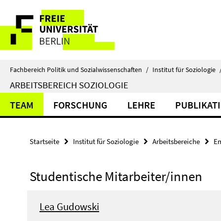
Springe
Service-
direkt
zu
Navigation
Inhalt
Fachbereich Politik und Sozialwissenschaften
/
Institut für Soziologie
ARBEITSBEREICH SOZIOLOGIE
TEAM
FORSCHUNG
LEHRE
PUBLIKAT
Startseite
Institut für Soziologie
Arbeitsbereiche
Em
Studentische Mitarbeiter/innen
Lea Gudowski