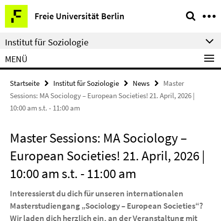
Springe
Service-
Freie Universität Berlin
direkt
Navigation
zu
Institut für Soziologie
Inhalt
MENÜ
Startseite
Institut für Soziologie
News
Master
Sessions: MA Sociology – European Societies! 21. April, 2026 |
10:00 am s.t. - 11:00 am
Master Sessions: MA Sociology –
European Societies! 21. April, 2026 |
10:00 am s.t. - 11:00 am
Interessierst du dich für unseren internationalen
Masterstudiengang „Sociology – European Societies“?
Wir laden dich herzlich ein, an der Veranstaltung mit