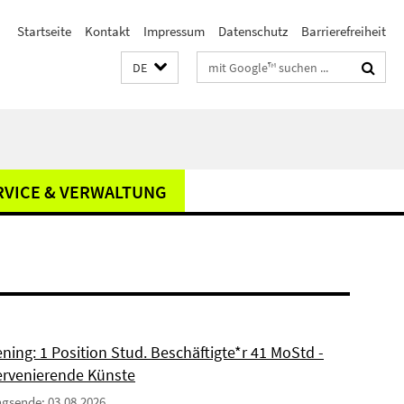
Startseite
Kontakt
Impressum
Datenschutz
Barrierefreiheit
Suchbegriffe
DE
RVICE & VERWALTUNG
ning: 1 Position Stud. Beschäftigte*r 41 MoStd -
ervenierende Künste
gsende: 03.08.2026