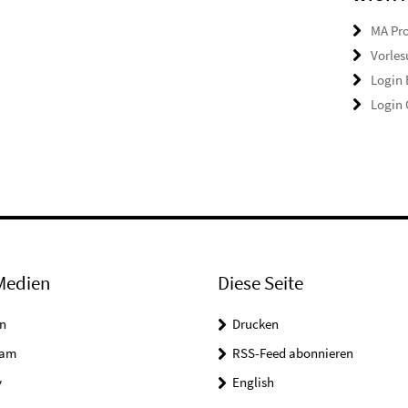
MA Pro
Vorles
Login
Login
Medien
Diese Seite
n
Drucken
ram
RSS-Feed abonnieren
y
English