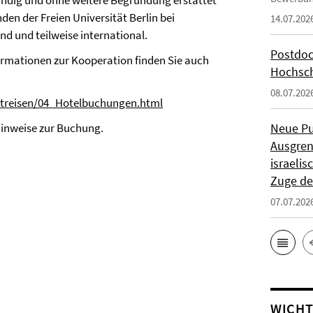
ndig und ohne weitere Begründung erstattet
den der Freien Universität Berlin bei
14.07.202
d und teilweise international.
Postdoc
nformationen zur Kooperation finden Sie auch
Hochsch
08.07.202
nstreisen/04_Hotelbuchungen.html
Hinweise zur Buchung.
Neue Pu
Ausgren
israeli
Zuge de
07.07.202
WICHT