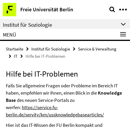
Springe
Service-
Freie Universität Berlin
direkt
Navigation
zu
Institut für Soziologie
Inhalt
MENÜ
Startseite
Institut für Soziologie
Service & Verwaltung
IT
Hilfe bei IT-Problemen
Hilfe bei IT-Problemen
Falls Sie allgemeine Fragen oder Probleme im Bereich IT
haben, empfehlen wir Ihnen, einen Blick in die
Knowledge
Base
des neuen Service-Portals zu
werfen:
https://service.fu-
berlin.de/servity/km/ussknowledgebasearticles/
Hier ist das IT-Wissen der FU Berlin kompakt und