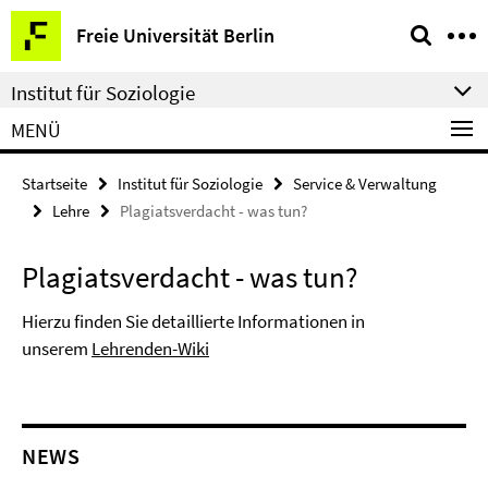
Springe
Service-
Freie Universität Berlin
direkt
Navigation
zu
Institut für Soziologie
Inhalt
MENÜ
Startseite
Institut für Soziologie
Service & Verwaltung
Lehre
Plagiatsverdacht - was tun?
Plagiatsverdacht - was tun?
Hierzu finden Sie detaillierte Informationen in
unserem
Lehrenden-Wiki
NEWS