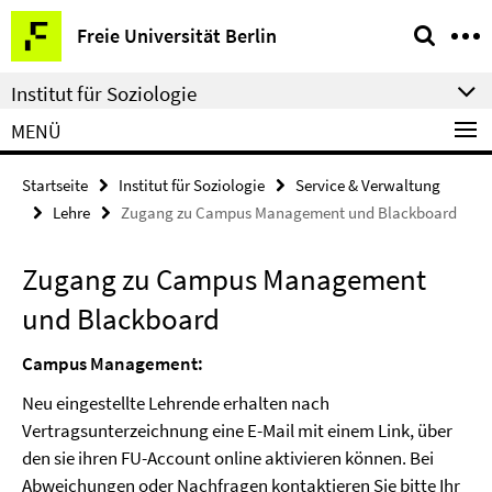
Springe
Service-
Freie Universität Berlin
direkt
Navigation
zu
Institut für Soziologie
Inhalt
MENÜ
Startseite
Institut für Soziologie
Service & Verwaltung
Lehre
Zugang zu Campus Management und Blackboard
Zugang zu Campus Management
und Blackboard
Campus Management:
Neu eingestellte Lehrende erhalten nach
Vertragsunterzeichnung eine E-Mail mit einem Link, über
den sie ihren FU-Account online aktivieren können. Bei
Abweichungen oder Nachfragen kontaktieren Sie bitte Ihr