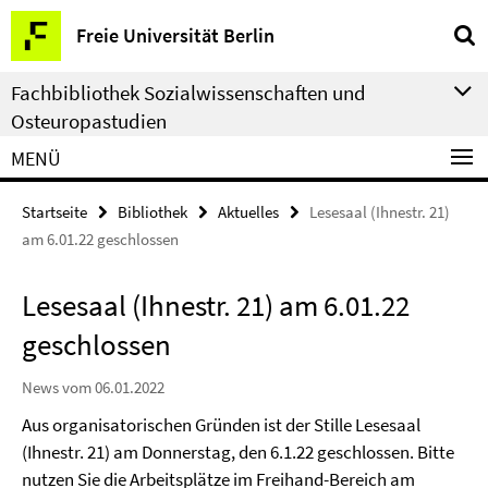
Springe
Service-
Freie Universität Berlin
direkt
Navigation
zu
Fachbibliothek Sozialwissenschaften und
Inhalt
Osteuropastudien
MENÜ
Startseite
Bibliothek
Aktuelles
Lesesaal (Ihnestr. 21)
am 6.01.22 geschlossen
Lesesaal (Ihnestr. 21) am 6.01.22
geschlossen
News vom 06.01.2022
Aus organisatorischen Gründen ist der Stille Lesesaal
(Ihnestr. 21) am Donnerstag, den 6.1.22 geschlossen. Bitte
nutzen Sie die Arbeitsplätze im Freihand-Bereich am