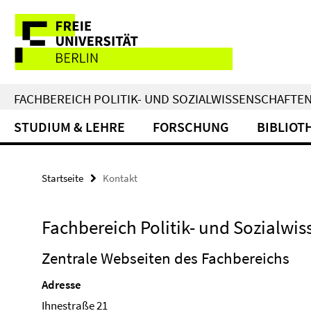
Springe
Service-
direkt
zu
Navigation
Inhalt
FACHBEREICH POLITIK- UND SOZIALWISSENSCHAFTE
STUDIUM & LEHRE
FORSCHUNG
BIBLIOT
Startseite
Kontakt
Fachbereich Politik- und Sozialwi
Zentrale Webseiten des Fachbereichs
Adresse
Ihnestraße 21