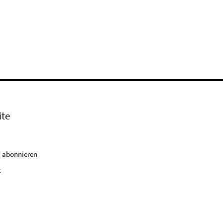
ite
 abonnieren
k