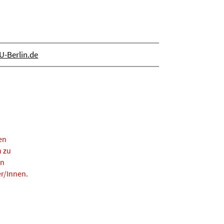
-Berlin.de
en
n zu
rn
r/Innen.