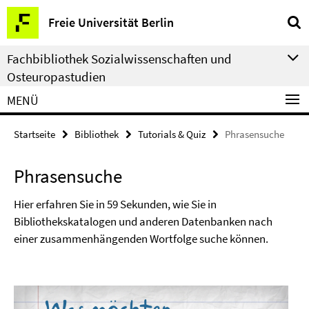
Springe
Service-
Freie Universität Berlin
direkt
Navigation
zu
Fachbibliothek Sozialwissenschaften und
Inhalt
Osteuropastudien
MENÜ
Startseite
Bibliothek
Tutorials & Quiz
Phrasensuche
Phrasensuche
Hier erfahren Sie in 59 Sekunden, wie Sie in
Bibliothekskatalogen und anderen Datenbanken nach
einer zusammenhängenden Wortfolge suche können.