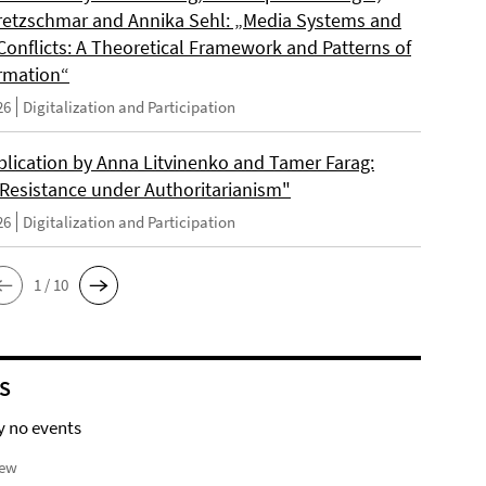
retzschmar and Annika Sehl: „Media Systems and
Conflicts: A Theoretical Framework and Patterns of
rmation“
26
Digitalization and Participation
lication by Anna Litvinenko and Tamer Farag:
l Resistance under Authoritarianism"
26
Digitalization and Participation
1 / 10
S
y no events
iew