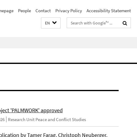
mepage
People
Contact
Privacy Policy
Accessibility Statement
Search
EN
terms
ject 'PALMWORK' approved
026
Research Unit Peace and Conflict Studies
lication by Tamer Farag, Christoph Neuberger,