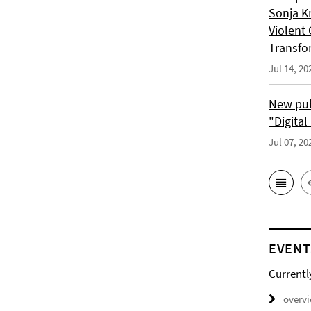
Sonja K
Violent 
Transfo
Jul 14, 20
New pub
"Digita
Jul 07, 20
EVENT
Currentl
overv