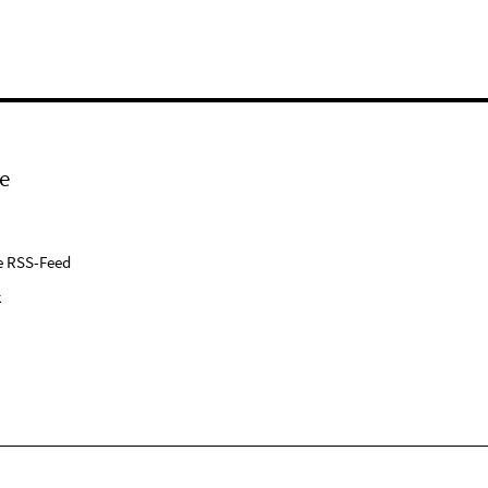
e
e RSS-Feed
k