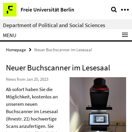
Springe
Service
Freie Universität Berlin
direkt
Navigation
zu
Department of Political and Social Sciences
Inhalt
MENU
Homepage
Neuer Buchscanner im Lesesaal
Neuer Buchscanner im Lesesaal
News from Jan 25, 2023
Ab sofort haben Sie die
Möglichkeit, kostenlos an
unserem neuen
Buchscanner im Lesesaal
(Ihnestr. 21) hochwertige
Scans anzufertigen. Sie