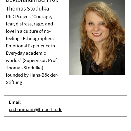
Thomas Stodulka
PhD Project: 'Courage,
fear, distress, rage, and
love in a culture of no-
feeling - Ethnographers'
Emotional Experience in
Everyday academic
worlds" (Supervisor: Prof.
Thomas Stodulka),
founded by Hans-Böckler-
Stiftung
Email
j.n.baumann@fu-berlin.de