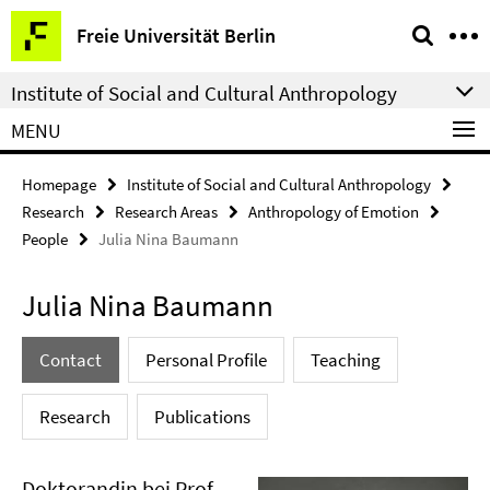
Springe
Service
Freie Universität Berlin
direkt
Navigation
zu
Institute of Social and Cultural Anthropology
Inhalt
MENU
Homepage
Institute of Social and Cultural Anthropology
Research
Research Areas
Anthropology of Emotion
People
Julia Nina Baumann
Julia Nina Baumann
Contact
Personal Profile
Teaching
Research
Publications
Doktorandin bei Prof.