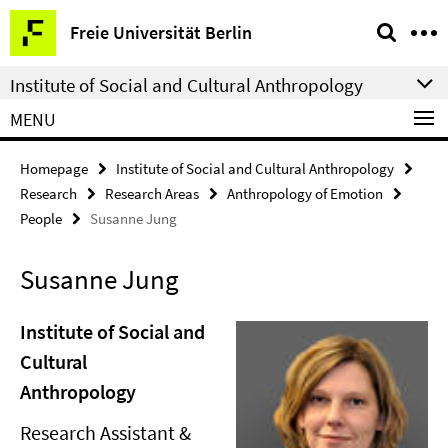
Springe
Service
Freie Universität Berlin
direkt
Navigation
zu
Institute of Social and Cultural Anthropology
Inhalt
MENU
Homepage
Institute of Social and Cultural Anthropology
Research
Research Areas
Anthropology of Emotion
People
Susanne Jung
Susanne Jung
Institute of Social and
Cultural
Anthropology
Research Assistant &