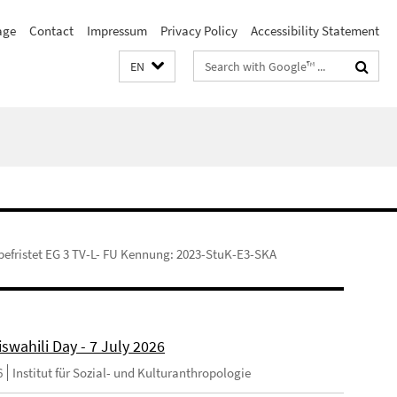
age
Contact
Impressum
Privacy Policy
Accessibility Statement
Search
EN
terms
befristet EG 3 TV-L- FU Kennung: 2023-StuK-E3-SKA
swahili Day - 7 July 2026
6
Institut für Sozial- und Kulturanthropologie