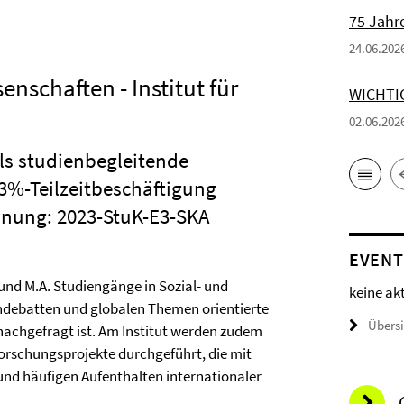
75 Jahr
24.06.202
enschaften - Institut für
WICHTI
02.06.202
als studienbegleitende
33%-Teilzeitbeschäftigung
nnung: 2023-StuK-E3-SKA
EVENT
 und M.A. Studiengänge in Sozial- und
keine ak
achdebatten und globalen Themen orientierte
Übers
 nachgefragt ist. Am Institut werden zudem
 Forschungsprojekte durchgeführt, die mit
nd häufigen Aufenthalten internationaler