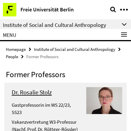
Springe
Service
Freie Universität Berlin
direkt
Navigation
zu
Institute of Social and Cultural Anthropology
Inhalt
MENU
Homepage
Institute of Social and Cultural Anthropology
People
Former Professors
Former Professors
Dr. Rosalie Stolz
Gastprofessorin im WS 22/23,
SS23
Vakanzvertretung W3-Professur
(Nachf. Prof. Dr. Röttger-Rössler)