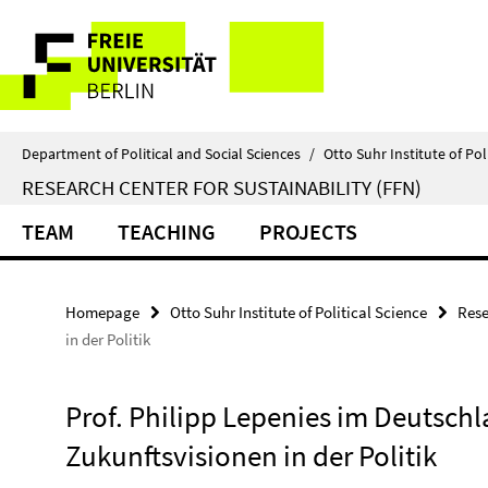
Springe
Service
direkt
zu
Navigation
Inhalt
Department of Political and Social Sciences
/
Otto Suhr Institute of Pol
RESEARCH CENTER FOR SUSTAINABILITY (FFN)
TEAM
TEACHING
PROJECTS
Homepage
Otto Suhr Institute of Political Science
Rese
in der Politik
Prof. Philipp Lepenies im Deutsch
Zukunftsvisionen in der Politik