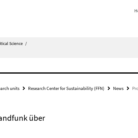
H
itical Science
/
arch units
Research Center for Sustainability (FFN)
News
Pro
landfunk über