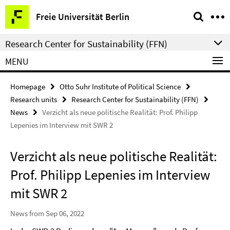
Springe
Service
Freie Universität Berlin
direkt
Navigation
zu
Research Center for Sustainability (FFN)
Inhalt
MENU
Homepage
Otto Suhr Institute of Political Science
Research units
Research Center for Sustainability (FFN)
News
Verzicht als neue politische Realität: Prof. Philipp
Lepenies im Interview mit SWR 2
Verzicht als neue politische Realität:
Prof. Philipp Lepenies im Interview
mit SWR 2
News from Sep 06, 2022