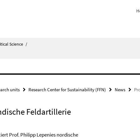
H
itical Science
/
arch units
Research Center for Sustainability (FFN)
News
Pro
dische Feldartillerie
ert Prof. Philipp Lepenies nordische