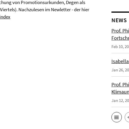
ichung von Promotionsurkunden, Degen als
ertels). Nachzulesen im Newletter - der hier
index
NEWS
Prof. Ph
Fortsch
Feb 10, 2
Isabella
Jan 26, 2
Prof. Ph
Klimaun
Jan 12, 2