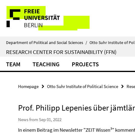
Springe
Service
direkt
zu
Navigation
Inhalt
Department of Political and Social Sciences
/
Otto Suhr Institute of Pol
RESEARCH CENTER FOR SUSTAINABILITY (FFN)
TEAM
TEACHING
PROJECTS
Homepage
Otto Suhr Institute of Political Science
Rese
Prof. Philipp Lepenies über jämtlän
News from Sep 01, 2022
In einem Beitrag im Newsletter "ZEIT Wissen³" kommenti