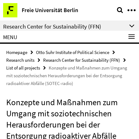
Springe
Service
Freie Universität Berlin
direkt
Navigation
zu
Research Center for Sustainability (FFN)
Inhalt
MENU
Homepage
Otto Suhr Institute of Political Science
Research units
Research Center for Sustainability (FFN)
List of all projects
Konzepte und Maßnahmen zum Umgang
mit soziotechnischen Herausforderungen bei der Entsorgung
radioaktiver Abfälle (SOTEC-radio)
Konzepte und Maßnahmen zum
Umgang mit soziotechnischen
Herausforderungen bei der
Entsorgung radioaktiver Abfälle