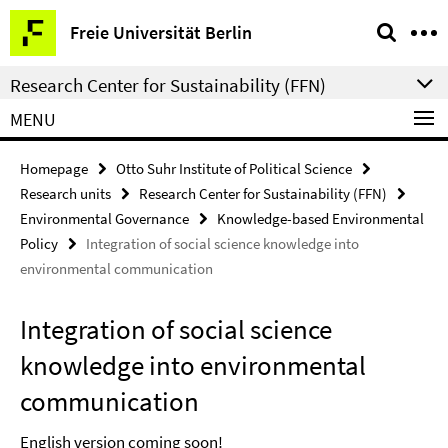
Springe
Service
Freie Universität Berlin
direkt
Navigation
zu
Research Center for Sustainability (FFN)
Inhalt
MENU
Homepage
Otto Suhr Institute of Political Science
Research units
Research Center for Sustainability (FFN)
Environmental Governance
Knowledge-based Environmental
Policy
Integration of social science knowledge into
environmental communication
Integration of social science
knowledge into environmental
communication
English version coming soon!