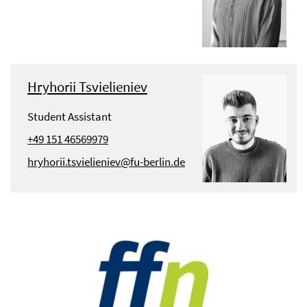
Hryhorii Tsvielieniev
Student Assistant
+49 151 46569979
hryhorii.tsvielieniev@fu-berlin.de