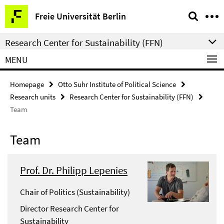
Springe
Service
Freie Universität Berlin
direkt
Navigation
zu
Research Center for Sustainability (FFN)
Inhalt
MENU
Homepage
Otto Suhr Institute of Political Science
Research units
Research Center for Sustainability (FFN)
Team
Team
Prof. Dr. Philipp Lepenies
Chair of Politics (Sustainability)
Director Research Center for
Sustainability