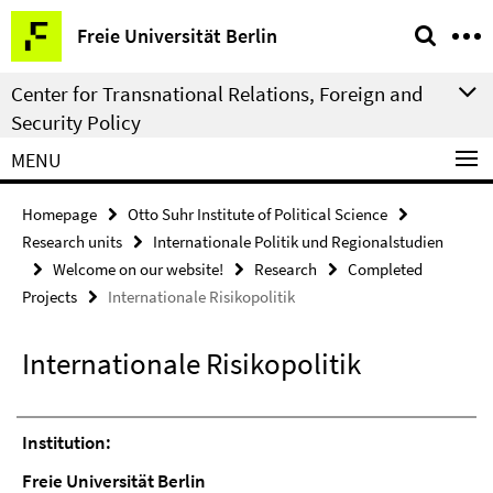
Springe
Service
Freie Universität Berlin
direkt
Navigation
zu
Center for Transnational Relations, Foreign and
Inhalt
Security Policy
MENU
Homepage
Otto Suhr Institute of Political Science
Research units
Internationale Politik und Regionalstudien
Welcome on our website!
Research
Completed
Projects
Internationale Risikopolitik
Internationale Risikopolitik
Institution:
Freie Universität Berlin