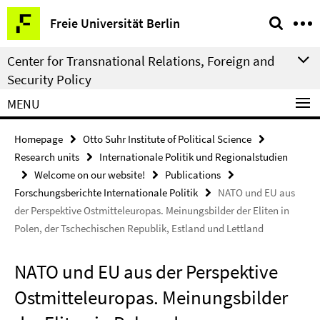
Springe
Service
Freie Universität Berlin
direkt
Navigation
zu
Center for Transnational Relations, Foreign and
Inhalt
Security Policy
MENU
Homepage
Otto Suhr Institute of Political Science
Research units
Internationale Politik und Regionalstudien
Welcome on our website!
Publications
Forschungsberichte Internationale Politik
NATO und EU aus
der Perspektive Ostmitteleuropas. Meinungsbilder der Eliten in
Polen, der Tschechischen Republik, Estland und Lettland
NATO und EU aus der Perspektive
Ostmitteleuropas. Meinungsbilder