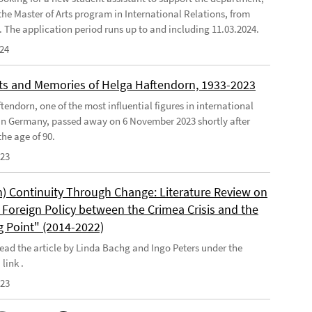
the Master of Arts program in International Relations, from
4. The application period runs up to and including 11.03.2024.
024
s and Memories of Helga Haftendorn, 1933-2023
endorn, one of the most influential figures in international
 in Germany, passed away on 6 November 2023 shortly after
he age of 90.
023
) Continuity Through Change: Literature Review on
Foreign Policy between the Crimea Crisis and the
g Point" (2014-2022)
ead the article by Linda Bachg and Ingo Peters under the
 link .
023