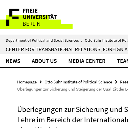
Springe
Service
direkt
zu
Navigation
Inhalt
Department of Political and Social Sciences
/
Otto Suhr Institute of Pol
CENTER FOR TRANSNATIONAL RELATIONS, FOREIGN A
NEWS
ABOUT US
MEDIA CENTER
TEA
Homepage
Otto Suhr Institute of Political Science
Rese
Überlegungen zur Sicherung und Steigerung der Qualität der L
Überlegungen zur Sicherung und St
Lehre im Bereich der Internationa