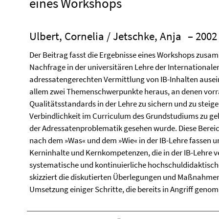
eines Workshops
Ulbert, Cornelia / Jetschke, Anja
– 2002
Der Beitrag fasst die Ergebnisse eines Workshops zusam
Nachfrage in der universitären Lehre der International
adressatengerechten Vermittlung von IB-Inhalten auseina
allem zwei Themenschwerpunkte heraus, an denen vorra
Qualitätsstandards in der Lehre zu sichern und zu steige
Verbindlichkeit im Curriculum des Grundstudiums zu gel
der Adressatenproblematik gesehen wurde. Diese Bereich
nach dem »Was« und dem »Wie« in der IB-Lehre fassen un
Kerninhalte und Kernkompetenzen, die in der IB-Lehre ve
systematische und kontinuierliche hochschuldidaktisch
skizziert die diskutierten Überlegungen und Maßnahmen
Umsetzung einiger Schritte, die bereits in Angriff gen