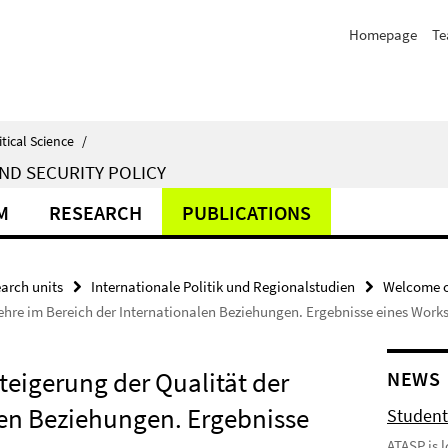
Homepage
T
itical Science
/
ND SECURITY POLICY
M
RESEARCH
PUBLICATIONS
arch units
Internationale Politik und Regionalstudien
Welcome o
ehre im Bereich der Internationalen Beziehungen. Ergebnisse eines Work
eigerung der Qualität der
NEWS
len Beziehungen. Ergebnisse
Student
ATASP is 