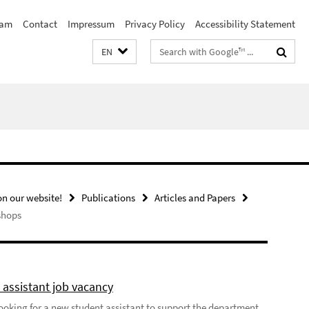
eam
Contact
Impressum
Privacy Policy
Accessibility Statement
Search
EN
terms
n our website!
Publications
Articles and Papers
shops
 assistant job vacancy
looking for a new student assistant to support the department,