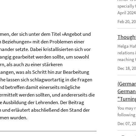
specially 
April 202
Feb 20, 2
men, der sich unter dem Titel »Angebot und
Thought
en Beziehungen« mit den Problemen einer
Helga Haft
nder setzte. Dabei kristallisierten sich vor
relations
ngig gearbeitet werden sollte, um sowohl
reaching t
rn, als auch zu einer stärkeren
Dec 18, 2
angen, was als Schritt hin zur Bearbeitung
e lassen sich schlagwortartig in die Fragen
(German
d betreffen damit einerseits mögliche
German 
rmittelt werden sollten, und andererseits die
"Turnin
e Ausbildung der Lehrenden. Der Beitrag
You may r
 und erläutert abschließend den Stand der
following
ommen wurden.
Dec 07, 2