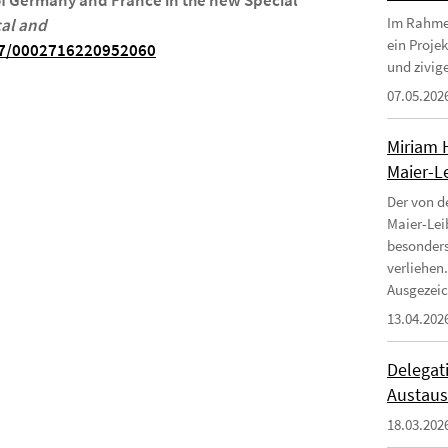
of Germany and France in the new Special
Im Rahmen
cal and
ein Proje
177/0002716220952060
und zivige
07.05.202
Miriam 
Maier-Le
Der von d
Maier-Lei
besonders
verliehen.
Ausgezeic
13.04.202
Delegati
Austaus
18.03.202