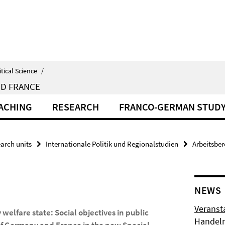
itical Science
/
ND FRANCE
EACHING
RESEARCH
FRANCO-GERMAN STUD
arch units
Internationale Politik und Regionalstudien
Arbeitsber
NEWS
Veransta
elfare state: Social objectives in public
Handeln 