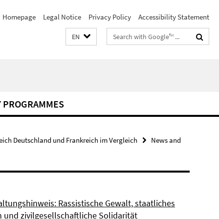
Homepage
Legal Notice
Privacy Policy
Accessibility Statement
Search
EN
terms
Y PROGRAMMES
eich Deutschland und Frankreich im Vergleich
News and
ltungshinweis: Rassistische Gewalt, staatliches
und zivilgesellschaftliche Solidarität