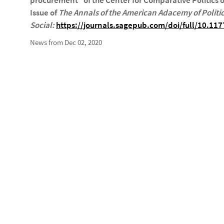
procurement" of the Center for Comparative Politics 
Issue of
The Annals of the American Adacemy of Politi
Social:
https://journals.sagepub.com/doi/full/10.1
News from Dec 02, 2020