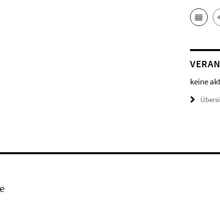
VERAN
keine ak
Übers
e