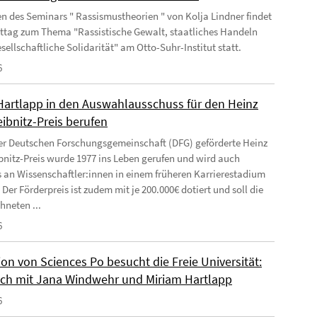
 des Seminars " Rassismustheorien " von Kolja Lindner findet
kttag zum Thema "Rassistische Gewalt, staatliches Handeln
sellschaftliche Solidarität" am Otto-Suhr-Institut statt.
6
Hartlapp in den Auswahlausschuss für den Heinz
ibnitz-Preis berufen
er Deutschen Forschungsgemeinschaft (DFG) geförderte Heinz
bnitz-Preis wurde 1977 ins Leben gerufen und wird auch
 an Wissenschaftler:innen in einem früheren Karrierestadium
 Der Förderpreis ist zudem mit je 200.000€ dotiert und soll die
hneten ...
6
on von Sciences Po besucht die Freie Universität:
ch mit Jana Windwehr und Miriam Hartlapp
6