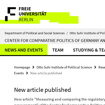
Springe
Service
direkt
zu
Navigation
Inhalt
Department of Political and Social Sciences
/
Otto Suhr Institute of Pol
CENTER FOR COMPARATIVE POLITICS OF GERMANY A
NEWS AND EVENTS
TEAM
STUDYING & T
Homepage
Otto Suhr Institute of Political Science
Rese
Events
New article published
New article published
New article "Measuring and comparing the regulatory w