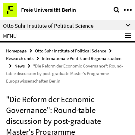
Springe
Service
Freie Universität Berlin
direkt
Navigation
zu
Otto Suhr Institute of Political Science
Inhalt
MENU
Homepage
Otto Suhr Institute of Political Science
Research units
Internationale Politik und Regionalstudien
News
"Die Reform der Economic Governance": Round-
table discussion by post-graduate Master's Programme
Europawissenschaften Berlin
"Die Reform der Economic
Governance": Round-table
discussion by post-graduate
Master's Programme