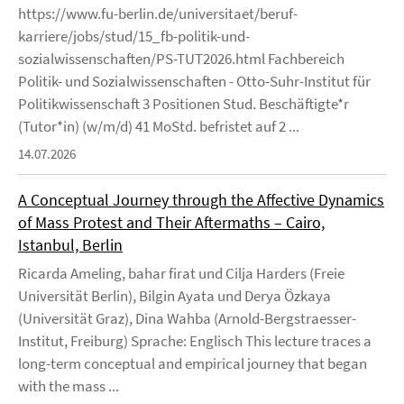
https://www.fu-berlin.de/universitaet/beruf-
karriere/jobs/stud/15_fb-politik-und-
sozialwissenschaften/PS-TUT2026.html Fachbereich
Politik- und Sozialwissenschaften - Otto-Suhr-Institut für
Politikwissenschaft 3 Positionen Stud. Beschäftigte*r
(Tutor*in) (w/m/d) 41 MoStd. befristet auf 2 ...
14.07.2026
A Conceptual Journey through the Affective Dynamics
of Mass Protest and Their Aftermaths – Cairo,
Istanbul, Berlin
Ricarda Ameling, bahar firat und Cilja Harders (Freie
Universität Berlin), Bilgin Ayata und Derya Özkaya
(Universität Graz), Dina Wahba (Arnold-Bergstraesser-
Institut, Freiburg) Sprache: Englisch This lecture traces a
long-term conceptual and empirical journey that began
with the mass ...