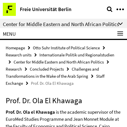
Springe
Service
Freie Universität Berlin
direkt
Navigation
zu
Center for Middle Eastern and North African Politics
Inhalt
MENU
Homepage
Otto Suhr Institute of Political Science
Research units
Internationale Politik und Regionalstudien
Center for Middle Eastern and North African Politics
Research
Concluded Projects
Challenges and
Transformations in the Wake of the Arab Spring
Staff
Exchange
Prof. Dr. Ola El Khawaga
Prof. Dr. Ola El Khawaga
Prof. Dr. Ola el Khawaga
is the academic supervisor of the
EuroMed Studies Programme and Jean Monnet Module at
the Faculty of Economics and Political Science, Cairo