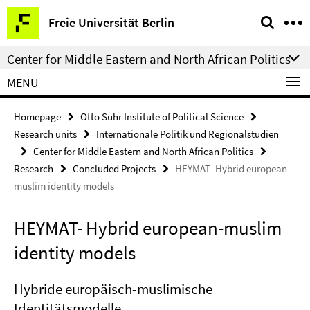
Springe
Service
Freie Universität Berlin
direkt
Navigation
zu
Center for Middle Eastern and North African Politics
Inhalt
MENU
Homepage
Otto Suhr Institute of Political Science
Research units
Internationale Politik und Regionalstudien
Center for Middle Eastern and North African Politics
Research
Concluded Projects
HEYMAT- Hybrid european-
muslim identity models
HEYMAT- Hybrid european-muslim
identity models
Hybride europäisch-muslimische
Identitätsmodelle