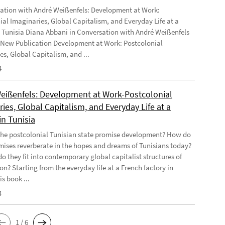
ation with André Weißenfels: Development at Work:
ial Imaginaries, Global Capitalism, and Everyday Life at a
n Tunisia Diana Abbani in Conversation with André Weißenfels
 New Publication Development at Work: Postcolonial
es, Global Capitalism, and ...
4
eißenfels: Development at Work-Postcolonial
ies, Global Capitalism, and Everyday Life at a
in Tunisia
he postcolonial Tunisian state promise development? How do
mises reverberate in the hopes and dreams of Tunisians today?
o they fit into contemporary global capitalist structures of
on? Starting from the everyday life at a French factory in
is book ...
4
1 / 6