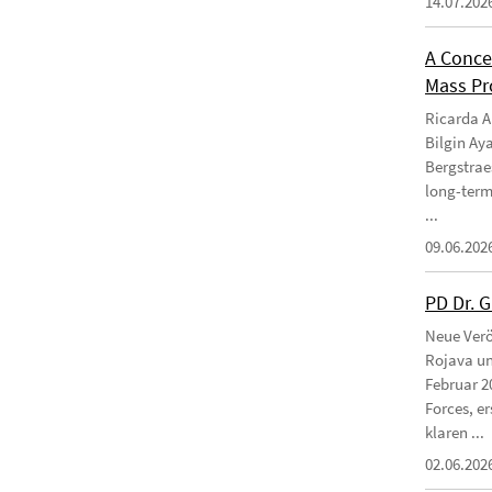
14.07.202
A Conce
Mass Pro
Ricarda Am
Bilgin Ay
Bergstraes
long-term
...
09.06.202
PD Dr. 
Neue Verö
Rojava un
Februar 2
Forces, e
klaren ...
02.06.202