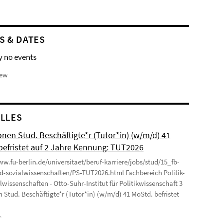
S & DATES
y no events
iew
LLES
onen Stud. Beschäftigte*r (Tutor*in) (w/m/d) 41
befristet auf 2 Jahre Kennung: TUT2026
ww.fu-berlin.de/universitaet/beruf-karriere/jobs/stud/15_fb-
nd-sozialwissenschaften/PS-TUT2026.html Fachbereich Politik-
lwissenschaften - Otto-Suhr-Institut für Politikwissenschaft 3
n Stud. Beschäftigte*r (Tutor*in) (w/m/d) 41 MoStd. befristet