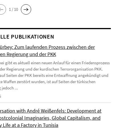
1 / 10
LLE PUBLIKATIONEN
Gürbey: Zum laufenden Prozess zwischen der
hen Regierung und der PKK
kei gibt es aktuell einen neuen Anlauf für einen Friedensprozess
der Regierung und der kurdischen Terrororganisation PKK.
uf Seiten der PKK bereits eine Entwaffnung angekündigt und
e Waffen zerstört wurden, ist auf Seiten der türkischen
 jedoch ...
6
rsation with André Weißenfels: Development at
ostcolonial Imaginaries, Global Capitalism, and
 Life at a Factory in Tunisia