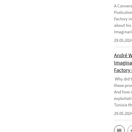
A Convers
Postcolon
Factory i
about his
Imaginari
29.05.202
André W
Imaginar
Factory 
Why did t
these pro
And how d
exploitati
Tunisia th
29.05.202