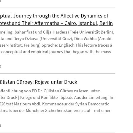
6
ptual Journey through the Affective Dynamics of
test and Their Aftermaths – Cairo, Istanbul, Berlin
eling, bahar firat und Cilja Harders (Freie Universität Berlin),
ata und Derya Özkaya (Universität Graz), Dina Wahba (Arnold-
ser-Institut, Freiburg) Sprache: Englisch This lecture traces a
 conceptual and empirical journey that began with the mass
6
Gülistan Gürbey: Rojava unter Druck
ffentlichung von PD Dr. Gülistan Gürbey zu lesen unter:
ter Druck | Kriege und Konflikte | bpb.de Aus der Einleitung: Im
026 trat Mazloum Abdi, Kommandeur der Syrian Democratic
rstmals bei der Münchner Sicherheitskonferenz auf – mit einer
6