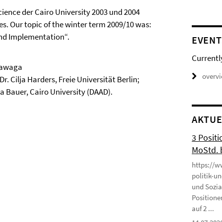
cience der Cairo University 2003 und 2004
s. Our topic of the winter term 2009/10 was:
and Implementation“.
EVENT
Currentl
Khawaga
overv
r. Cilja Harders, Freie Universität Berlin;
ia Bauer, Cairo University (DAAD).
AKTUE
3 Positi
MoStd. 
https://w
politik-u
und Sozia
Positione
auf 2 ...