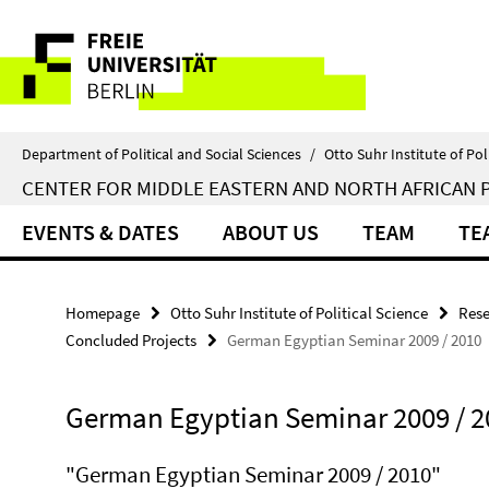
Springe
Service
direkt
zu
Navigation
Inhalt
Department of Political and Social Sciences
/
Otto Suhr Institute of Pol
CENTER FOR MIDDLE EASTERN AND NORTH AFRICAN P
EVENTS & DATES
ABOUT US
TEAM
TE
Homepage
Otto Suhr Institute of Political Science
Rese
Concluded Projects
German Egyptian Seminar 2009 / 2010
German Egyptian Seminar 2009 / 2
"German Egyptian Seminar 2009 / 2010"