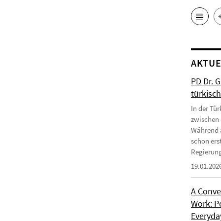
AKTUE
PD Dr. 
türkisc
In der Tür
zwischen 
Während a
schon erst
Regierung
19.01.202
A Conve
Work: P
Everyday