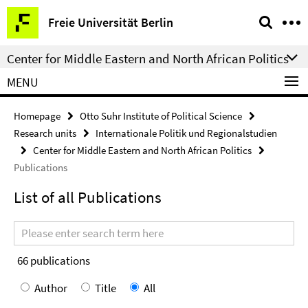
Springe
Service
Freie Universität Berlin
direkt
Navigation
zu
Center for Middle Eastern and North African Politics
Inhalt
MENU
Homepage
Otto Suhr Institute of Political Science
Research units
Internationale Politik und Regionalstudien
Center for Middle Eastern and North African Politics
Publications
List of all Publications
Search
terms
66
publications
Author
Title
All