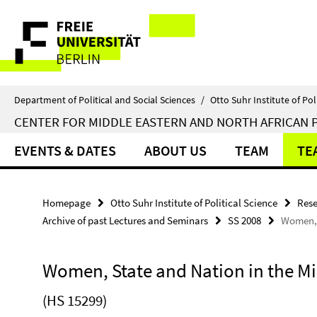
Springe
Service
direkt
zu
Navigation
Inhalt
Department of Political and Social Sciences
/
Otto Suhr Institute of Pol
CENTER FOR MIDDLE EASTERN AND NORTH AFRICAN P
EVENTS & DATES
ABOUT US
TEAM
TE
Homepage
Otto Suhr Institute of Political Science
Rese
Archive of past Lectures and Seminars
SS 2008
Women, 
Women, State and Nation in the Mi
(HS 15299)