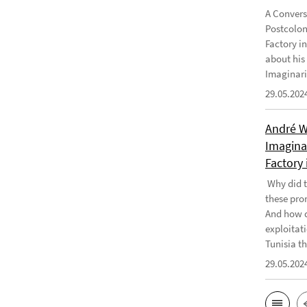
A Convers
Postcolon
Factory i
about his
Imaginari
29.05.202
André W
Imaginar
Factory 
Why did t
these pro
And how d
exploitati
Tunisia th
29.05.202