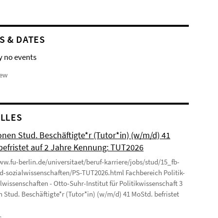
S & DATES
y no events
iew
LLES
onen Stud. Beschäftigte*r (Tutor*in) (w/m/d) 41
befristet auf 2 Jahre Kennung: TUT2026
ww.fu-berlin.de/universitaet/beruf-karriere/jobs/stud/15_fb-
nd-sozialwissenschaften/PS-TUT2026.html Fachbereich Politik-
lwissenschaften - Otto-Suhr-Institut für Politikwissenschaft 3
n Stud. Beschäftigte*r (Tutor*in) (w/m/d) 41 MoStd. befristet