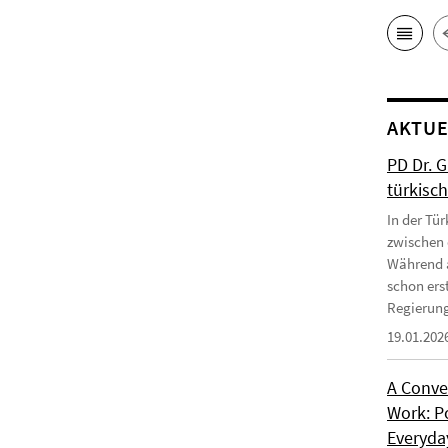
AKTUE
PD Dr. 
türkisc
In der Tür
zwischen 
Während a
schon erst
Regierung
19.01.202
A Conve
Work: P
Everyday