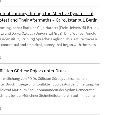
6
ptual Journey through the Affective Dynamics of
test and Their Aftermaths – Cairo, Istanbul, Berlin
eling, bahar firat und Cilja Harders (Freie Universität Berlin),
ata und Derya Özkaya (Universität Graz), Dina Wahba (Arnold-
ser-Institut, Freiburg) Sprache: Englisch This lecture traces a
 conceptual and empirical journey that began with the mass
6
Gülistan Gürbey: Rojava unter Druck
ffentlichung von PD Dr. Gülistan Gürbey zu lesen unter:
ter Druck | Kriege und Konflikte | bpb.de Aus der Einleitung: Im
026 trat Mazloum Abdi, Kommandeur der Syrian Democratic
rstmals bei der Münchner Sicherheitskonferenz auf – mit einer
6