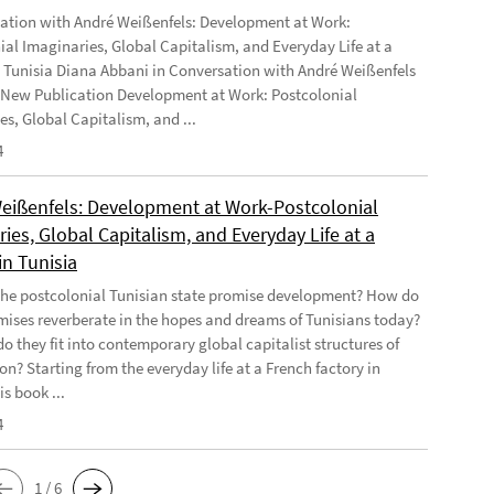
ation with André Weißenfels: Development at Work:
ial Imaginaries, Global Capitalism, and Everyday Life at a
n Tunisia Diana Abbani in Conversation with André Weißenfels
 New Publication Development at Work: Postcolonial
es, Global Capitalism, and ...
4
eißenfels: Development at Work-Postcolonial
ies, Global Capitalism, and Everyday Life at a
in Tunisia
he postcolonial Tunisian state promise development? How do
mises reverberate in the hopes and dreams of Tunisians today?
o they fit into contemporary global capitalist structures of
on? Starting from the everyday life at a French factory in
is book ...
4
1 / 6