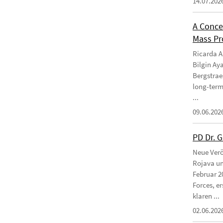
14.07.202
A Conce
Mass Pro
Ricarda Am
Bilgin Ay
Bergstraes
long-term
...
09.06.202
PD Dr. 
Neue Verö
Rojava un
Februar 2
Forces, e
klaren ...
02.06.202