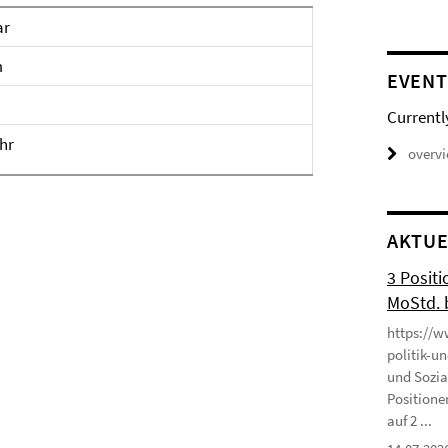
ar
m
EVENT
Currentl
hr
overv
AKTUE
3 Positi
MoStd. 
https://w
politik-u
und Sozia
Positione
auf 2 ...