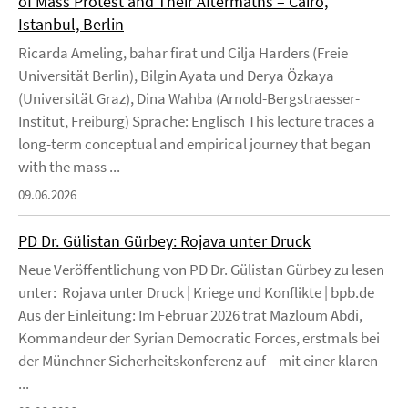
of Mass Protest and Their Aftermaths – Cairo,
Istanbul, Berlin
Ricarda Ameling, bahar firat und Cilja Harders (Freie
Universität Berlin), Bilgin Ayata und Derya Özkaya
(Universität Graz), Dina Wahba (Arnold-Bergstraesser-
Institut, Freiburg) Sprache: Englisch This lecture traces a
long-term conceptual and empirical journey that began
with the mass ...
09.06.2026
PD Dr. Gülistan Gürbey: Rojava unter Druck
Neue Veröffentlichung von PD Dr. Gülistan Gürbey zu lesen
unter: Rojava unter Druck | Kriege und Konflikte | bpb.de
Aus der Einleitung: Im Februar 2026 trat Mazloum Abdi,
Kommandeur der Syrian Democratic Forces, erstmals bei
der Münchner Sicherheitskonferenz auf – mit einer klaren
...