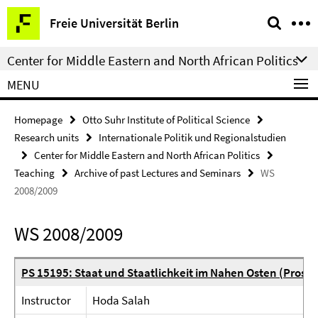
Springe
Service
Freie Universität Berlin
direkt
Navigation
zu
Center for Middle Eastern and North African Politics
Inhalt
MENU
Homepage
Otto Suhr Institute of Political Science
Research units
Internationale Politik und Regionalstudien
Center for Middle Eastern and North African Politics
Teaching
Archive of past Lectures and Seminars
WS
2008/2009
WS 2008/2009
PS 15195: Staat und Staatlichkeit im Nahen Osten (Prose
Instructor
Hoda Salah