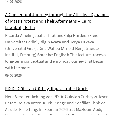
14.07.2026
A Conceptual Journey through the Affective Dynamics
of Mass Protest and Their Aftermaths – Cairo,
Istanbul, Berlin
Ricarda Ameling, bahar firat und Cilja Harders (Freie
Universität Berlin), Bilgin Ayata und Derya Özkaya
(Universität Graz), Dina Wahba (Arnold-Bergstraesser-
Institut, Freiburg) Sprache: Englisch This lecture traces a
long-term conceptual and empirical journey that began
with the mass ...
09.06.2026
PD Dr. Gülistan Gürbey: Rojava unter Druck
Neue Veröffentlichung von PD Dr. Gülistan Gürbey zu lesen
unter: Rojava unter Druck | Kriege und Konflikte | bpb.de
Aus der Einleitung: Im Februar 2026 trat Mazloum Abdi,