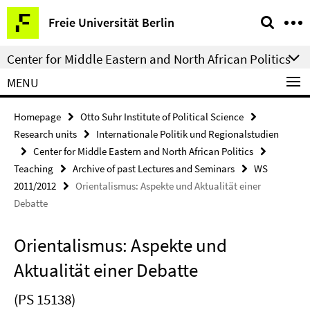
Springe
Service
Freie Universität Berlin
direkt
Navigation
zu
Center for Middle Eastern and North African Politics
Inhalt
MENU
Homepage
Otto Suhr Institute of Political Science
Research units
Internationale Politik und Regionalstudien
Center for Middle Eastern and North African Politics
Teaching
Archive of past Lectures and Seminars
WS
2011/2012
Orientalismus: Aspekte und Aktualität einer
Debatte
Orientalismus: Aspekte und
Aktualität einer Debatte
(PS 15138)