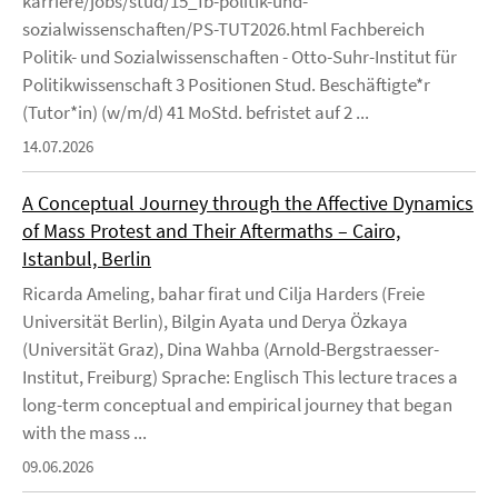
karriere/jobs/stud/15_fb-politik-und-
sozialwissenschaften/PS-TUT2026.html Fachbereich
Politik- und Sozialwissenschaften - Otto-Suhr-Institut für
Politikwissenschaft 3 Positionen Stud. Beschäftigte*r
(Tutor*in) (w/m/d) 41 MoStd. befristet auf 2 ...
14.07.2026
A Conceptual Journey through the Affective Dynamics
of Mass Protest and Their Aftermaths – Cairo,
Istanbul, Berlin
Ricarda Ameling, bahar firat und Cilja Harders (Freie
Universität Berlin), Bilgin Ayata und Derya Özkaya
(Universität Graz), Dina Wahba (Arnold-Bergstraesser-
Institut, Freiburg) Sprache: Englisch This lecture traces a
long-term conceptual and empirical journey that began
with the mass ...
09.06.2026