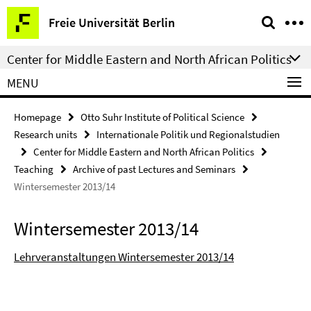
Springe
Service
Freie Universität Berlin
direkt
Navigation
zu
Center for Middle Eastern and North African Politics
Inhalt
MENU
Homepage
Otto Suhr Institute of Political Science
Research units
Internationale Politik und Regionalstudien
Center for Middle Eastern and North African Politics
Teaching
Archive of past Lectures and Seminars
Wintersemester 2013/14
Wintersemester 2013/14
Lehrveranstaltungen Wintersemester 2013/14