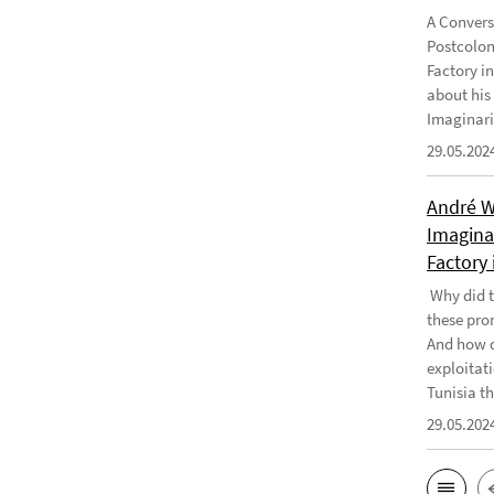
A Convers
Postcolon
Factory i
about his
Imaginari
29.05.202
André W
Imaginar
Factory 
Why did t
these pro
And how d
exploitati
Tunisia th
29.05.202