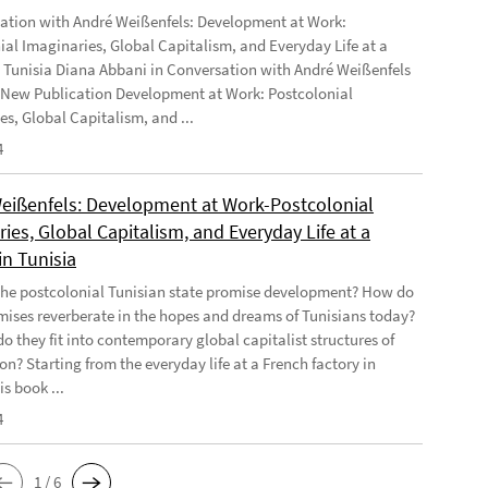
ation with André Weißenfels: Development at Work:
ial Imaginaries, Global Capitalism, and Everyday Life at a
n Tunisia Diana Abbani in Conversation with André Weißenfels
 New Publication Development at Work: Postcolonial
es, Global Capitalism, and ...
4
eißenfels: Development at Work-Postcolonial
ies, Global Capitalism, and Everyday Life at a
in Tunisia
he postcolonial Tunisian state promise development? How do
mises reverberate in the hopes and dreams of Tunisians today?
o they fit into contemporary global capitalist structures of
on? Starting from the everyday life at a French factory in
is book ...
4
1 / 6