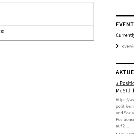
n
EVENT
.00
Currentl
overv
AKTUE
3 Positi
MoStd. 
https://w
politik-u
und Sozia
Positione
auf 2 ...