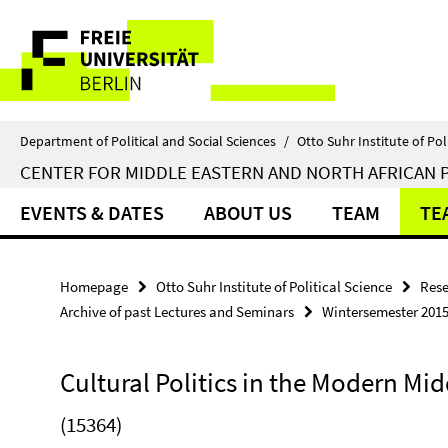
Springe
Service
direkt
zu
Navigation
Inhalt
Department of Political and Social Sciences
/
Otto Suhr Institute of Pol
CENTER FOR MIDDLE EASTERN AND NORTH AFRICAN P
EVENTS & DATES
ABOUT US
TEAM
TE
Homepage
Otto Suhr Institute of Political Science
Rese
Archive of past Lectures and Seminars
Wintersemester 201
Cultural Politics in the Modern Mid
(15364)