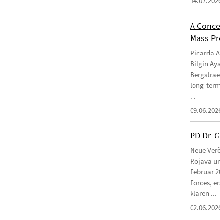
14.07.202
A Conce
Mass Pro
Ricarda Am
Bilgin Ay
Bergstraes
long-term
...
09.06.202
PD Dr. 
Neue Verö
Rojava un
Februar 2
Forces, e
klaren ...
02.06.202