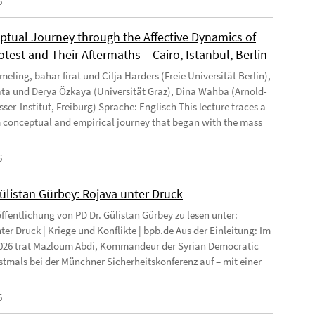
6
ptual Journey through the Affective Dynamics of
test and Their Aftermaths – Cairo, Istanbul, Berlin
eling, bahar firat und Cilja Harders (Freie Universität Berlin),
ata und Derya Özkaya (Universität Graz), Dina Wahba (Arnold-
ser-Institut, Freiburg) Sprache: Englisch This lecture traces a
 conceptual and empirical journey that began with the mass
6
Gülistan Gürbey: Rojava unter Druck
ffentlichung von PD Dr. Gülistan Gürbey zu lesen unter:
ter Druck | Kriege und Konflikte | bpb.de Aus der Einleitung: Im
026 trat Mazloum Abdi, Kommandeur der Syrian Democratic
rstmals bei der Münchner Sicherheitskonferenz auf – mit einer
6