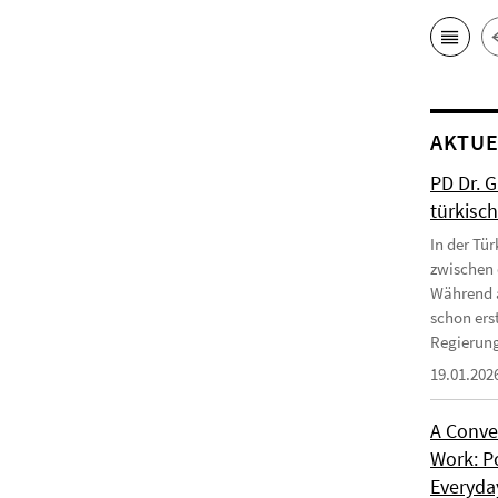
AKTUE
PD Dr. 
türkisc
In der Tür
zwischen 
Während a
schon erst
Regierung
19.01.202
A Conve
Work: P
Everyday