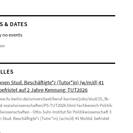
S & DATES
y no events
iew
LLES
onen Stud. Beschäftigte*r (Tutor*in) (w/m/d) 41
befristet auf 2 Jahre Kennung: TUT2026
ww.fu-berlin.de/universitaet/beruf-karriere/jobs/stud/15_fb-
nd-sozialwissenschaften/PS-TUT2026.html Fachbereich Politik-
lwissenschaften - Otto-Suhr-Institut für Politikwissenschaft 3
n Stud. Beschäftigte*r (Tutor*in) (w/m/d) 41 MoStd. befristet