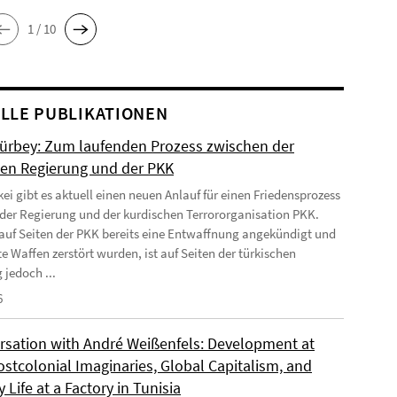
1 / 10
LLE PUBLIKATIONEN
Gürbey: Zum laufenden Prozess zwischen der
hen Regierung und der PKK
kei gibt es aktuell einen neuen Anlauf für einen Friedensprozess
der Regierung und der kurdischen Terrororganisation PKK.
uf Seiten der PKK bereits eine Entwaffnung angekündigt und
e Waffen zerstört wurden, ist auf Seiten der türkischen
 jedoch ...
6
rsation with André Weißenfels: Development at
ostcolonial Imaginaries, Global Capitalism, and
 Life at a Factory in Tunisia