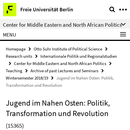
Springe
Service
Freie Universität Berlin
direkt
Navigation
zu
Center for Middle Eastern and North African Politics
Inhalt
MENU
Homepage
Otto Suhr Institute of Political Science
Research units
Internationale Politik und Regionalstudien
Center for Middle Eastern and North African Politics
Teaching
Archive of past Lectures and Seminars
Wintersemester 2018/19
Jugend im Nahen Osten: Politik,
Transformation und Revolution
Jugend im Nahen Osten: Politik,
Transformation und Revolution
(15365)