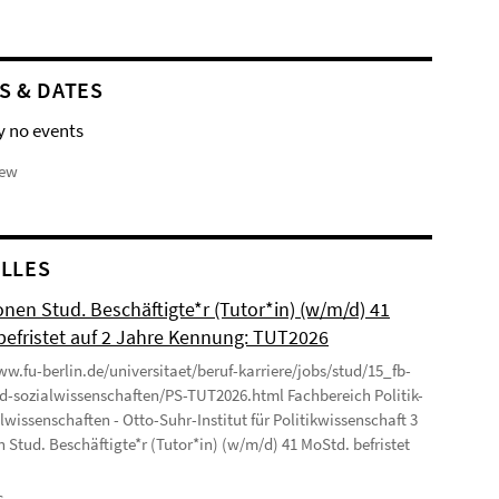
S & DATES
y no events
iew
LLES
onen Stud. Beschäftigte*r (Tutor*in) (w/m/d) 41
befristet auf 2 Jahre Kennung: TUT2026
ww.fu-berlin.de/universitaet/beruf-karriere/jobs/stud/15_fb-
nd-sozialwissenschaften/PS-TUT2026.html Fachbereich Politik-
lwissenschaften - Otto-Suhr-Institut für Politikwissenschaft 3
n Stud. Beschäftigte*r (Tutor*in) (w/m/d) 41 MoStd. befristet