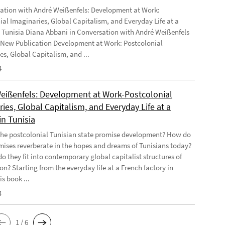
ation with André Weißenfels: Development at Work:
ial Imaginaries, Global Capitalism, and Everyday Life at a
n Tunisia Diana Abbani in Conversation with André Weißenfels
 New Publication Development at Work: Postcolonial
es, Global Capitalism, and ...
4
eißenfels: Development at Work-Postcolonial
ies, Global Capitalism, and Everyday Life at a
in Tunisia
he postcolonial Tunisian state promise development? How do
mises reverberate in the hopes and dreams of Tunisians today?
o they fit into contemporary global capitalist structures of
on? Starting from the everyday life at a French factory in
is book ...
4
1 / 6