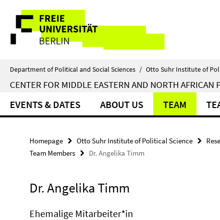
Springe
Service
direkt
zu
Navigation
Inhalt
Department of Political and Social Sciences
/
Otto Suhr Institute of Pol
CENTER FOR MIDDLE EASTERN AND NORTH AFRICAN P
EVENTS & DATES
ABOUT US
TEAM
TE
Homepage
Otto Suhr Institute of Political Science
Rese
Team Members
Dr. Angelika Timm
Dr. Angelika Timm
Ehemalige Mitarbeiter*in