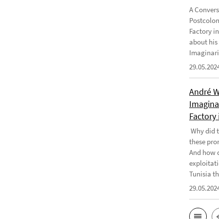
A Convers
Postcolon
Factory i
about his
Imaginari
29.05.202
André W
Imaginar
Factory 
Why did t
these pro
And how d
exploitati
Tunisia th
29.05.202