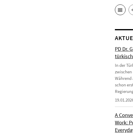
AKTUE
PD Dr. 
türkisc
In der Tür
zwischen 
Während a
schon erst
Regierung
19.01.202
A Conve
Work: P
Everyday