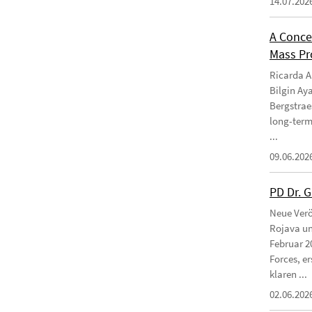
14.07.202
A Conce
Mass Pro
Ricarda Am
Bilgin Ay
Bergstraes
long-term
...
09.06.202
PD Dr. 
Neue Verö
Rojava un
Februar 2
Forces, e
klaren ...
02.06.202