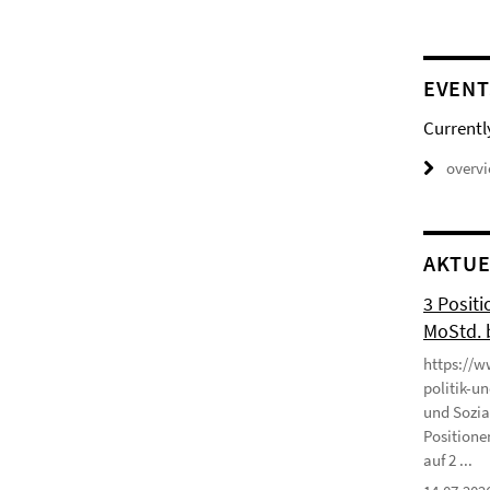
EVENT
Currentl
overv
AKTUE
3 Positi
MoStd. 
https://w
politik-u
und Sozia
Positione
auf 2 ...