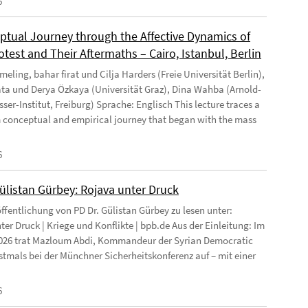
6
ptual Journey through the Affective Dynamics of
test and Their Aftermaths – Cairo, Istanbul, Berlin
eling, bahar firat und Cilja Harders (Freie Universität Berlin),
ata und Derya Özkaya (Universität Graz), Dina Wahba (Arnold-
ser-Institut, Freiburg) Sprache: Englisch This lecture traces a
 conceptual and empirical journey that began with the mass
6
Gülistan Gürbey: Rojava unter Druck
ffentlichung von PD Dr. Gülistan Gürbey zu lesen unter:
ter Druck | Kriege und Konflikte | bpb.de Aus der Einleitung: Im
026 trat Mazloum Abdi, Kommandeur der Syrian Democratic
rstmals bei der Münchner Sicherheitskonferenz auf – mit einer
6