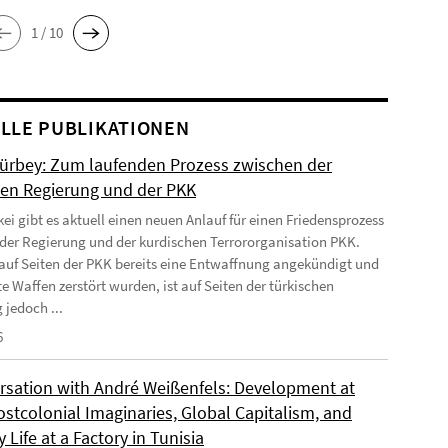
1 / 10
LLE PUBLIKATIONEN
Gürbey: Zum laufenden Prozess zwischen der
hen Regierung und der PKK
kei gibt es aktuell einen neuen Anlauf für einen Friedensprozess
der Regierung und der kurdischen Terrororganisation PKK.
uf Seiten der PKK bereits eine Entwaffnung angekündigt und
e Waffen zerstört wurden, ist auf Seiten der türkischen
 jedoch ...
6
rsation with André Weißenfels: Development at
ostcolonial Imaginaries, Global Capitalism, and
 Life at a Factory in Tunisia