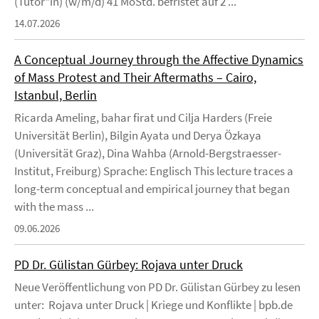
(Tutor*in) (w/m/d) 41 MoStd. befristet auf 2 ...
14.07.2026
A Conceptual Journey through the Affective Dynamics
of Mass Protest and Their Aftermaths – Cairo,
Istanbul, Berlin
Ricarda Ameling, bahar firat und Cilja Harders (Freie
Universität Berlin), Bilgin Ayata und Derya Özkaya
(Universität Graz), Dina Wahba (Arnold-Bergstraesser-
Institut, Freiburg) Sprache: Englisch This lecture traces a
long-term conceptual and empirical journey that began
with the mass ...
09.06.2026
PD Dr. Gülistan Gürbey: Rojava unter Druck
Neue Veröffentlichung von PD Dr. Gülistan Gürbey zu lesen
unter: Rojava unter Druck | Kriege und Konflikte | bpb.de