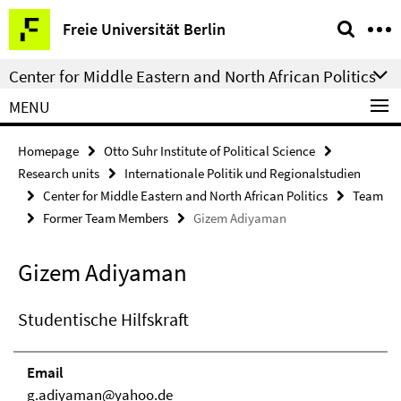
Springe
Service
Freie Universität Berlin
direkt
Navigation
zu
Center for Middle Eastern and North African Politics
Inhalt
MENU
Homepage
Otto Suhr Institute of Political Science
Research units
Internationale Politik und Regionalstudien
Center for Middle Eastern and North African Politics
Team
Former Team Members
Gizem Adiyaman
Gizem Adiyaman
Studentische Hilfskraft
Email
g.adiyaman@yahoo.de