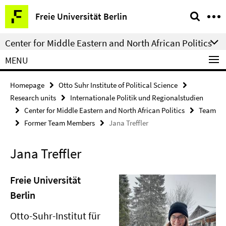
Springe
Service
Freie Universität Berlin
direkt
Navigation
zu
Center for Middle Eastern and North African Politics
Inhalt
MENU
Homepage
Otto Suhr Institute of Political Science
Research units
Internationale Politik und Regionalstudien
Center for Middle Eastern and North African Politics
Team
Former Team Members
Jana Treffler
Jana Treffler
Freie Universität
Berlin
Otto-Suhr-Institut für