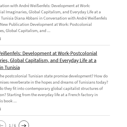
ation with André Weißenfels: Development at Work:
ial Imaginaries, Global Capitalism, and Everyday Life at a
n Tunisia Diana Abbani in Conversation with André Weißenfels
 New Publication Development at Work: Postcolonial
es, Global Capitalism, and ...
4
eißenfels: Development at Work-Postcolonial
ies, Global Capitalism, and Everyday Life at a
in Tunisia
he postcolonial Tunisian state promise development? How do
mises reverberate in the hopes and dreams of Tunisians today?
o they fit into contemporary global capitalist structures of
on? Starting from the everyday life at a French factory in
is book ...
4
1 / 6