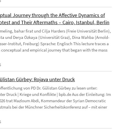
6
ptual Journey through the Affective Dynamics of
test and Their Aftermaths – Cairo, Istanbul, Berlin
eling, bahar firat und Cilja Harders (Freie Universität Berlin),
ata und Derya Özkaya (Universität Graz), Dina Wahba (Arnold-
ser-Institut, Freiburg) Sprache: Englisch This lecture traces a
 conceptual and empirical journey that began with the mass
6
Gülistan Gürbey: Rojava unter Druck
ffentlichung von PD Dr. Gülistan Gürbey zu lesen unter:
ter Druck | Kriege und Konflikte | bpb.de Aus der Einleitung: Im
026 trat Mazloum Abdi, Kommandeur der Syrian Democratic
rstmals bei der Münchner Sicherheitskonferenz auf – mit einer
6