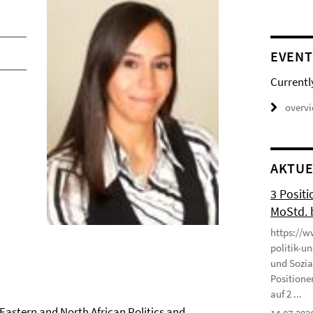
EVENT
Currentl
overv
AKTUE
3 Positi
MoStd. 
https://w
politik-u
und Sozia
Positione
auf 2 ...
Eastern and North African Politics and