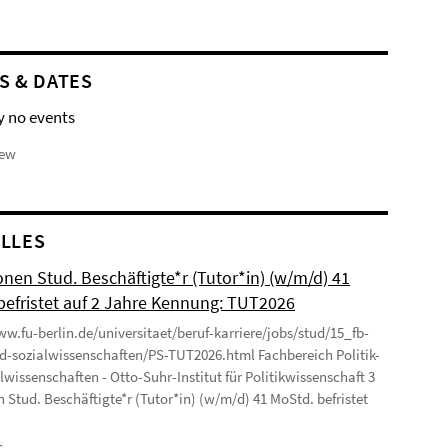
S & DATES
y no events
iew
LLES
onen Stud. Beschäftigte*r (Tutor*in) (w/m/d) 41
befristet auf 2 Jahre Kennung: TUT2026
ww.fu-berlin.de/universitaet/beruf-karriere/jobs/stud/15_fb-
nd-sozialwissenschaften/PS-TUT2026.html Fachbereich Politik-
lwissenschaften - Otto-Suhr-Institut für Politikwissenschaft 3
n Stud. Beschäftigte*r (Tutor*in) (w/m/d) 41 MoStd. befristet