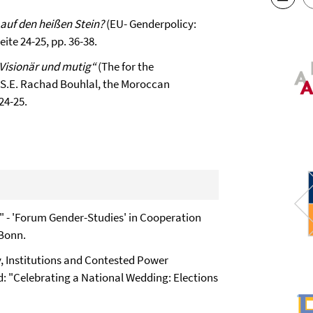
 auf den heißen Stein?
(EU- Genderpolicy:
ite 24-25, pp. 36-38.
„Visionär und mutig“
(The for the
h S.E. Rachad Bouhlal, the Moroccan
24-25.
" - 'Forum Gender-Studies' in Cooperation
 Bonn.
, Institutions and Contested Power
d: "Celebrating a National Wedding: Elections