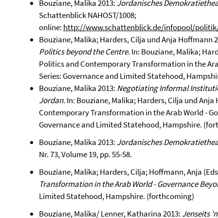
Bouziane, Malika 2013:
Jordanisches Demokratietheat
Schattenblick NAHOST/1008;
online:
http://www.schattenblick.de/infopool/polit
Bouziane, Malika; Harders, Cilja und Anja Hoffmann 
Politics beyond the Centre
. In: Bouziane, Malika; Har
Politics and Contemporary Transformation in the Ar
Series: Governance and Limited Statehood, Hampshir
Bouziane, Malika 2013:
Negotiating Informal Institut
Jordan
. In: Bouziane, Malika; Harders, Cilja und Anja
Contemporary Transformation in the Arab World - Go
Governance and Limited Statehood, Hampshire. (fo
Bouziane, Malika 2013:
Jordanisches Demokratietheat
Nr. 73, Volume 19, pp. 55-58.
Bouziane, Malika; Harders, Cilja; Hoffmann, Anja (Eds
Transformation in the Arab World - Governance Beyo
Limited Statehood, Hampshire. (forthcoming)
Bouziane, Malika/ Lenner, Katharina 2013:
Jenseits 'm