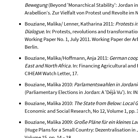
Bewegung
(Beyond 'Monarchical Stability': Jordan i
Arabellion‘s. Zur Vielfalt von Protest und Revolte i
Bouziane, Malika/ Lenner, Katharina 2011:
Protests i
Dialogue.
In: Protests, revolutions and transformatio
Working Paper No. 1, July 2011. Working Paper der Arb
Berlin.
Bouziane, Malika/Hoffmann, Anja 2011:
German coope
East and North Africa
. In: Financing Agricultural an
CIHEAM Watch Letter, 17.
Bouziane, Malika 2010:
Parlamentswahlen in Jordanien
(Parliamentary Elections in Jordan: A 'Déjà Vu'). In: I
Bouziane, Malika 2010:
The State from Below: Local 
Economic and Social Research, No 12, Volume 1, pp. 
Bouziane, Malika 2009:
Große Pläne für ein kleines L
(Huge Plans for a Small Country: Dezentralisation in 
Volume 15, pp. 14 – 18.