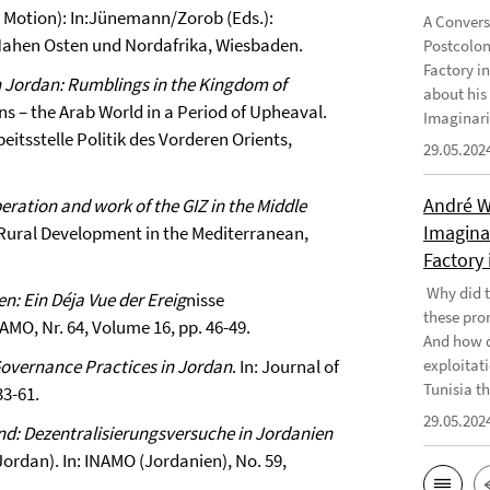
n Motion): In:Jünemann/Zorob (Eds.):
A Convers
m Nahen Osten und Nordafrika, Wiesbaden.
Postcolon
Factory i
n Jordan: Rumblings in the Kingdom of
about his
ns – the Arab World in a Period of Upheaval.
Imaginari
eitsstelle Politik des Vorderen Orients,
29.05.202
André W
ration and work of the GIZ in the Middle
Imaginar
d Rural Development in the Mediterranean,
Factory 
Why did t
: Ein Déja Vue der Ereig
nisse
these pro
NAMO, Nr. 64, Volume 16, pp. 46-49.
And how d
exploitati
Governance Practices in Jordan
. In: Journal of
Tunisia th
33-61.
29.05.202
and: Dezentralisierungsversuche in Jordanien
Jordan). In: INAMO (Jordanien), No. 59,