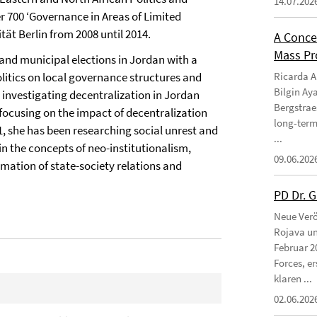
14.07.202
r 700 ‘Governance in Areas of Limited
ät Berlin from 2008 until 2014.
A Conce
Mass Pro
and municipal elections in Jordan with a
Ricarda Am
olitics on local governance structures and
Bilgin Ay
n investigating decentralization in Jordan
Bergstraes
focusing on the impact of decentralization
long-term
1, she has been researching social unrest and
...
in the concepts of neo-institutionalism,
09.06.202
rmation of state-society relations and
PD Dr. 
Neue Verö
Rojava un
Februar 2
Forces, e
klaren ...
02.06.202