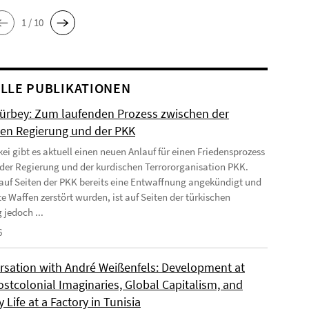
1 / 10
LLE PUBLIKATIONEN
Gürbey: Zum laufenden Prozess zwischen der
hen Regierung und der PKK
kei gibt es aktuell einen neuen Anlauf für einen Friedensprozess
der Regierung und der kurdischen Terrororganisation PKK.
uf Seiten der PKK bereits eine Entwaffnung angekündigt und
e Waffen zerstört wurden, ist auf Seiten der türkischen
 jedoch ...
6
rsation with André Weißenfels: Development at
ostcolonial Imaginaries, Global Capitalism, and
 Life at a Factory in Tunisia