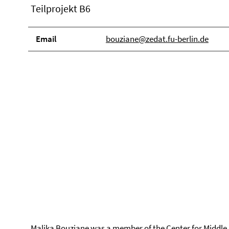
Teilprojekt B6
Email
bouziane@zedat.fu-berlin.de
Malika Bouziane was a member of the Center for Middle 