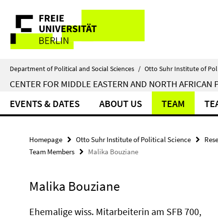
Springe
Service
direkt
zu
Navigation
Inhalt
Department of Political and Social Sciences
/
Otto Suhr Institute of Pol
CENTER FOR MIDDLE EASTERN AND NORTH AFRICAN P
EVENTS & DATES
ABOUT US
TEAM
TE
Homepage
Otto Suhr Institute of Political Science
Rese
Team Members
Malika Bouziane
Malika Bouziane
Ehemalige wiss. Mitarbeiterin am SFB 700,