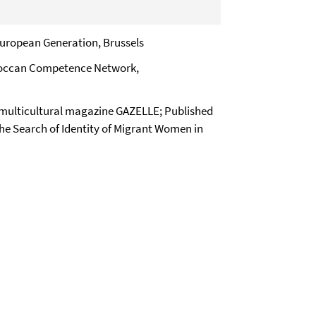
European Generation, Brussels
roccan Competence Network,
he multicultural magazine GAZELLE;
Published
 The Search of Identity of Migrant Women in