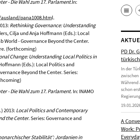
er - Die Wahl zum 17. Parlament
.In:
ik/ausland/pana1008.htm
l.
2013:
Rethinking Governance: Understanding
ders, Cilja und Anja Hoffmann (Eds.): Local
AKTUE
ab World - Governance Beyond the Center.
e. (forthcoming)
PD Dr. 
ional Change: Understanding Local Politics in
türkisc
 Hoffmann (Eds.): Local Politics and
In der Tür
vernance Beyond the Center. Series:
zwischen 
rthcoming)
Während a
schon erst
er - Die Wahl zum 17. Parlament
. In: INAMO
Regierung
19.01.202
.) 2013:
Local Politics and Contemporary
nd the Center
. Series: Governance and
A Conve
Work: P
Everyday
onarchischer Stabilität': Jordanien in