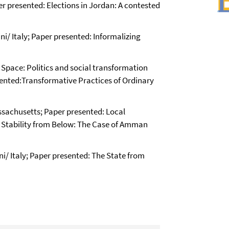
er presented: Elections in Jordan: A contested
/ Italy; Paper presented: Informalizing
Space: Politics and social transformation
sented:Transformative Practices of Ordinary
ssachusetts; Paper presented: Local
n Stability from Below: The Case of Amman
/ Italy; Paper presented: The State from