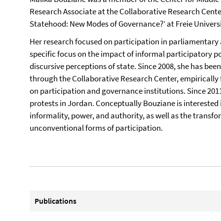
Research Associate at the Collaborative Research Cente
Statehood: New Modes of Governance?’ at Freie Universit
Her research focused on participation in parliamentary 
specific focus on the impact of informal participatory p
discursive perceptions of state. Since 2008, she has bee
through the Collaborative Research Center, empirically 
on participation and governance institutions. Since 201
protests in Jordan. Conceptually Bouziane is interested 
informality, power, and authority, as well as the transfo
unconventional forms of participation.
Publications