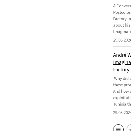
A Convers
Postcolon
Factory i
about his
Imaginari
29.05.202
André W
Imaginar
Factory 
Why did t
these pro
And how d
exploitati
Tunisia th
29.05.202