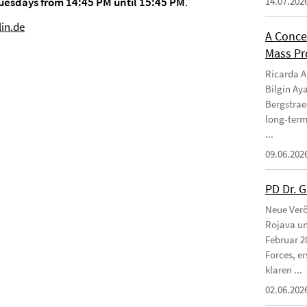
uesdays from 14:45 PM until 15:45 PM
.
14.07.202
lin.de
A Conce
Mass Pro
Ricarda Am
Bilgin Ay
Bergstraes
long-term
...
09.06.202
PD Dr. 
Neue Verö
Rojava un
Februar 2
Forces, e
klaren ...
02.06.202