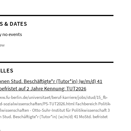
S & DATES
y no events
iew
LLES
onen Stud. Beschäftigte*r (Tutor*in) (w/m/d) 41
befristet auf 2 Jahre Kennung: TUT2026
ww.fu-berlin.de/universitaet/beruf-karriere/jobs/stud/15_fb-
nd-sozialwissenschaften/PS-TUT2026.html Fachbereich Politik-
lwissenschaften - Otto-Suhr-Institut für Politikwissenschaft 3
n Stud. Beschäftigte*r (Tutor*in) (w/m/d) 41 MoStd. befristet