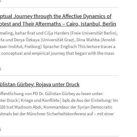
6
ptual Journey through the Affective Dynamics of
test and Their Aftermaths – Cairo, Istanbul, Berlin
eling, bahar firat und Cilja Harders (Freie Universität Berlin),
ata und Derya Özkaya (Universität Graz), Dina Wahba (Arnold-
ser-Institut, Freiburg) Sprache: Englisch This lecture traces a
 conceptual and empirical journey that began with the mass
6
Gülistan Gürbey: Rojava unter Druck
ffentlichung von PD Dr. Gülistan Gürbey zu lesen unter:
ter Druck | Kriege und Konflikte | bpb.de Aus der Einleitung: Im
026 trat Mazloum Abdi, Kommandeur der Syrian Democratic
rstmals bei der Münchner Sicherheitskonferenz auf – mit einer
6