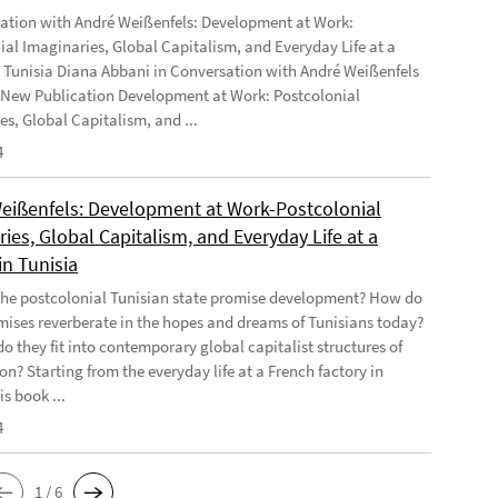
ation with André Weißenfels: Development at Work:
ial Imaginaries, Global Capitalism, and Everyday Life at a
n Tunisia Diana Abbani in Conversation with André Weißenfels
 New Publication Development at Work: Postcolonial
es, Global Capitalism, and ...
4
eißenfels: Development at Work-Postcolonial
ies, Global Capitalism, and Everyday Life at a
in Tunisia
he postcolonial Tunisian state promise development? How do
mises reverberate in the hopes and dreams of Tunisians today?
o they fit into contemporary global capitalist structures of
on? Starting from the everyday life at a French factory in
is book ...
4
1 / 6