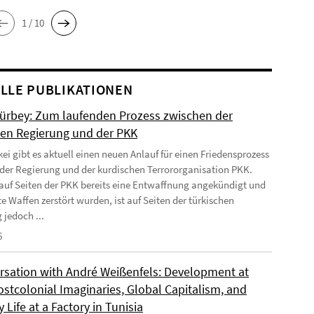
1 / 10
LLE PUBLIKATIONEN
Gürbey: Zum laufenden Prozess zwischen der
hen Regierung und der PKK
kei gibt es aktuell einen neuen Anlauf für einen Friedensprozess
der Regierung und der kurdischen Terrororganisation PKK.
uf Seiten der PKK bereits eine Entwaffnung angekündigt und
e Waffen zerstört wurden, ist auf Seiten der türkischen
 jedoch ...
6
rsation with André Weißenfels: Development at
ostcolonial Imaginaries, Global Capitalism, and
 Life at a Factory in Tunisia