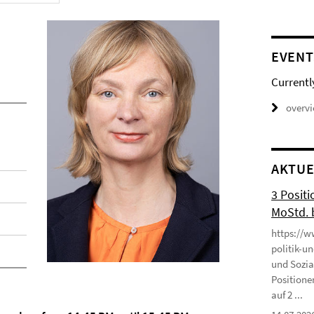
EVENT
Currentl
overv
AKTUE
3 Positi
MoStd. 
https://w
politik-u
und Sozia
Positione
auf 2 ...