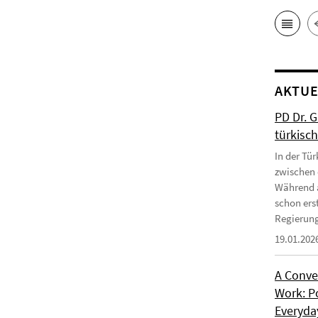
AKTUE
PD Dr. 
türkisc
In der Tür
zwischen 
Während a
schon erst
Regierung
19.01.202
A Conve
Work: P
Everyday