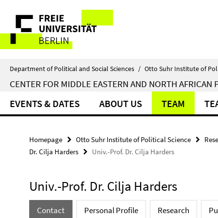
Springe
Service
direkt
zu
Navigation
Inhalt
Department of Political and Social Sciences
/
Otto Suhr Institute of Pol
CENTER FOR MIDDLE EASTERN AND NORTH AFRICAN P
EVENTS & DATES
ABOUT US
TEAM
TE
Homepage
Otto Suhr Institute of Political Science
Rese
Dr. Cilja Harders
Univ.-Prof. Dr. Cilja Harders
Univ.-Prof. Dr. Cilja Harders
Contact
Personal Profile
Research
Pu