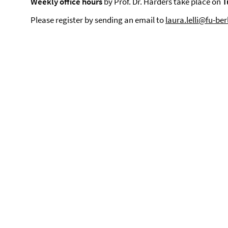
Weekly office hours
by Prof. Dr. Harders take place on
T
Please register by sending an email to
laura.lelli@fu-ber