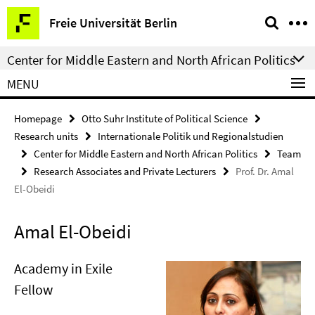
Springe
Service
Freie Universität Berlin
direkt
Navigation
zu
Center for Middle Eastern and North African Politics
Inhalt
MENU
Homepage
Otto Suhr Institute of Political Science
Research units
Internationale Politik und Regionalstudien
Center for Middle Eastern and North African Politics
Team
Research Associates and Private Lecturers
Prof. Dr. Amal
El-Obeidi
Amal El-Obeidi
Academy in Exile
Fellow