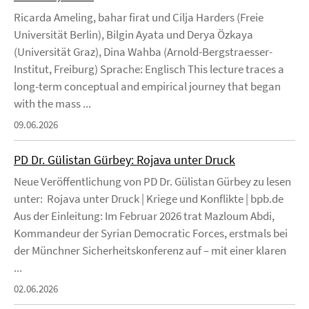
Ricarda Ameling, bahar firat und Cilja Harders (Freie
Universität Berlin), Bilgin Ayata und Derya Özkaya
(Universität Graz), Dina Wahba (Arnold-Bergstraesser-
Institut, Freiburg) Sprache: Englisch This lecture traces a
long-term conceptual and empirical journey that began
with the mass ...
09.06.2026
PD Dr. Gülistan Gürbey: Rojava unter Druck
Neue Veröffentlichung von PD Dr. Gülistan Gürbey zu lesen
unter: Rojava unter Druck | Kriege und Konflikte | bpb.de
Aus der Einleitung: Im Februar 2026 trat Mazloum Abdi,
Kommandeur der Syrian Democratic Forces, erstmals bei
der Münchner Sicherheitskonferenz auf – mit einer klaren
...
02.06.2026