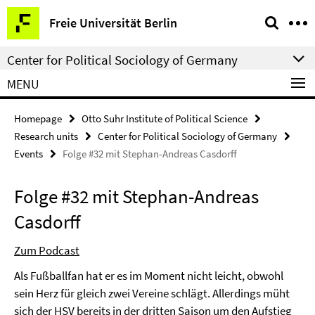
Springe
Service
Freie Universität Berlin
direkt
Navigation
zu
Center for Political Sociology of Germany
Inhalt
MENU
Homepage
Otto Suhr Institute of Political Science
Research units
Center for Political Sociology of Germany
Events
Folge #32 mit Stephan-Andreas Casdorff
Folge #32 mit Stephan-Andreas
Casdorff
Zum Podcast
Als Fußballfan hat er es im Moment nicht leicht, obwohl
sein Herz für gleich zwei Vereine schlägt. Allerdings müht
sich der HSV bereits in der dritten Saison um den Aufstieg