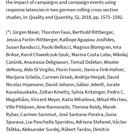
the impact of campaigns and campaign events using
response latencies in two german rolling cross section
studies, in: Quality and Quantity, 52, 2018, pp. 1575–1592.
(*) Jürgen Maier, Thorsten Faas, Berthold Rittberger,
Jessica Fortin-Rittberger, Kalliope Agapiou Josifides,
Susan Banducci, Paolo Bellucci, Magnus Blomgren, Inta
Brikse, Karol Chwedczuk-Szulc, Marina Costa Lobo, Mikołaj
Cześnik, Anastasia Deligiaouri, Tomaž Deželan, Wouter
deNooy, Aldo Di Virgilio, Florin Fesnic, Danica Fink-Hafner,
Marijana Grbeša, Carmen Greab, Andrija Henjak, David
Nicolas Hopmann, David Johann, Gábor Jelenfi, Jurate
Kavaliauskaite, Zoltan Kmetty, Sylvia Kritzinger, Pedro C.
Magalhães, Vincent Meyer, Katia Mihailova, Mihail Mirchev,
Ville Pitkänen, Aine Ramonaite, Theresa Reidy, Marek
Rybar, Carmen Sammut, José Santana-Pereira, Guna
Spurava, Lia-Paschalla Spyridou, Adriana Stefanel, Václav
Štětka, Aleksander Surdej, Róbert Tardos, Dimitris