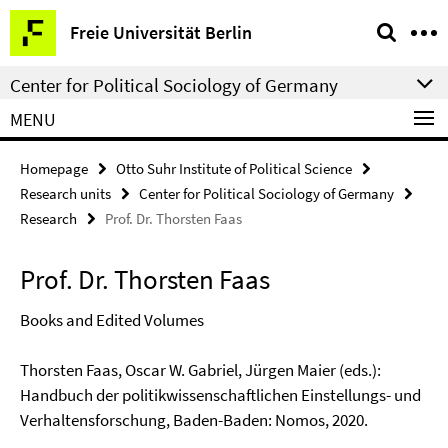
Springe
Service
Freie Universität Berlin
direkt
Navigation
zu
Center for Political Sociology of Germany
Inhalt
MENU
Homepage
Otto Suhr Institute of Political Science
Research units
Center for Political Sociology of Germany
Research
Prof. Dr. Thorsten Faas
Prof. Dr. Thorsten Faas
Books and Edited Volumes
Thorsten Faas, Oscar W. Gabriel, Jürgen Maier (eds.):
Handbuch der politikwissenschaftlichen Einstellungs- und
Verhaltensforschung, Baden-Baden: Nomos, 2020.